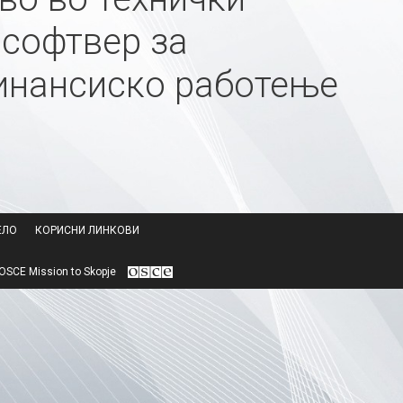
 софтвер за
инансиско работење
ЕЛО
КОРИСНИ ЛИНКОВИ
SCE Mission to Skopje