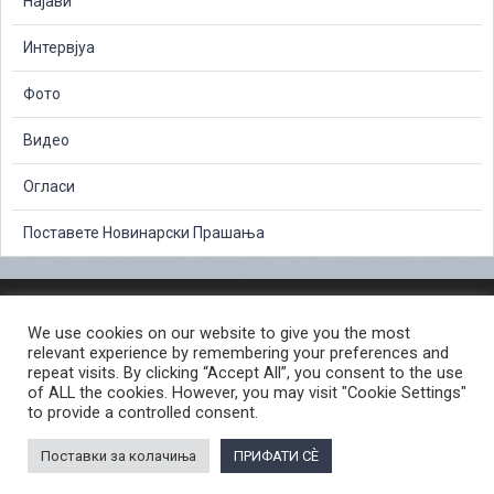
Најави
Интервјуа
Фото
Видео
Огласи
Поставете Новинарски Прашања
ЗАШТИТА НА ЛИЧНИ ПОДАТОЦИ
We use cookies on our website to give you the most
СЛОБОДЕН ПРИСТАП ДО ИНФОРМАЦИИ ОД ЈАВЕН КАРАКТЕР
relevant experience by remembering your preferences and
ПОСТАПКА ЗА ПРИЈАВА НА КРИВИЧНО ДЕЛО
КОРИСНИ ЛИНКОВИ
repeat visits. By clicking “Accept All”, you consent to the use
of ALL the cookies. However, you may visit "Cookie Settings"
ПОЛИТИКА ЗА ПРИВАТНОСТ ВЕБ СТРАНИЦА
to provide a controlled consent.
ПОЛИТИКА ЗА КОРИСТЕЊЕ КОЛАЧИЊА ВЕБ СТРАНА
Поставки за колачиња
ПРИФАТИ СÈ
© 2026 ЈАВНО ОБВИНИТЕЛСТВО НА РЕПУБЛИКА СЕВЕРНА МАКЕДОНИЈА •
Developed by Unet • Supported by the OSCE Mission to Skopje