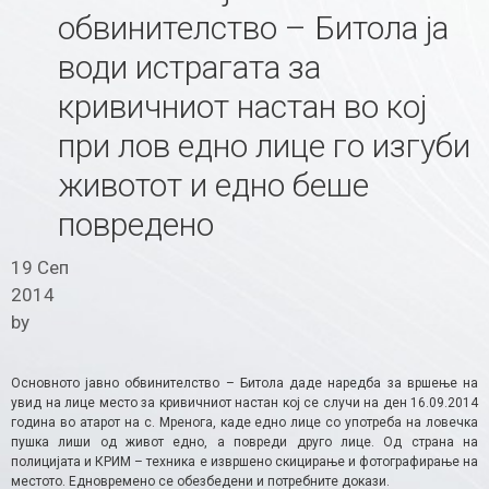
обвинителство – Битола ја
води истрагата за
кривичниот настан во кој
при лов едно лице го изгуби
животот и едно беше
повредено
19 Сеп
2014
by
Основното јавно обвинителство – Битола даде наредба за вршење на
увид на лице место за кривичниот настан кој се случи на ден 16.09.2014
година во атарот на с. Мренога, каде едно лице со употреба на ловечка
пушка лиши од живот едно, а повреди друго лице. Од страна на
полицијата и КРИМ – техника е извршено скицирање и фотографирање на
местото. Едновремено се обезбедени и потребните докази.