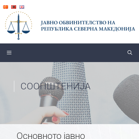
Skip
to
content
СООПШТЕНИЈА
Основното јавно