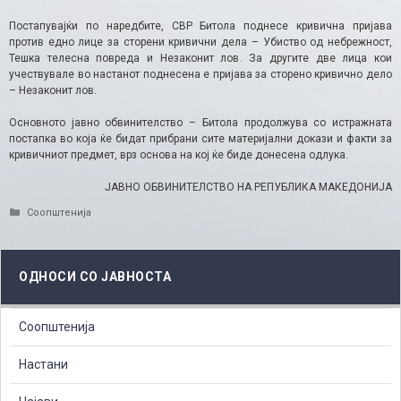
Постапувајќи по наредбите, СВР Битола поднесе кривична пријава
против едно лице за сторени кривични дела – Убиство од небрежност,
Тешка телесна повреда и Незаконит лов. За другите две лица кои
учествувале во настанот поднесена е пријава за сторено кривично дело
– Незаконит лов.
Основното јавно обвинителство – Битола продолжува со истражната
постапка во која ќе бидат прибрани сите материјални докази и факти за
кривичниот предмет, врз основа на кој ќе биде донесена одлука.
ЈАВНО ОБВИНИТЕЛСТВО НА РЕПУБЛИКА МАКЕДОНИЈА
Categories
Соопштенија
ОДНОСИ СО ЈАВНОСТА
Соопштенија
Настани