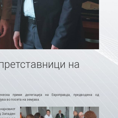
 претставници на
неска прими делегација на Европравда, предводена од
ува во посета на земјава.
најновиот
д Западен