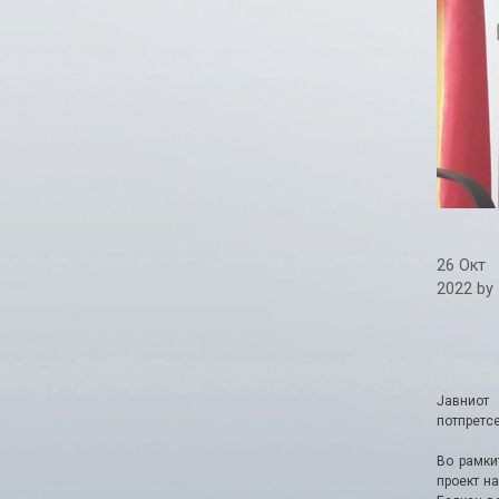
26 Окт
2022
by
Јавниот
потпретсе
Во рамки
проект н