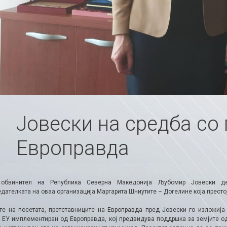
Јовески на средба со
Европравда
 обвинител на Република Северна Македонија Љубомир Јовески де
дателката на оваа организација Маргарита Шниутите – Догелине која престој
те на посетата, претставниците на Европравда пред Јовески го изложија 
а ЕУ имплементиран од Европравда, кој предвидува поддршка за земјите о