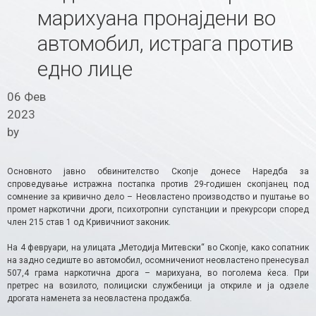
марихуана пронајдени во
автомобил, истрага против
едно лице
06 Фев
2023
by
Основното јавно обвинителство Скопје донесе Наредба за
спроведување истражна постапка против 29-годишен скопјанец под
сомнение за кривично дело – Неовластено производство и пуштање во
промет наркотични дроги, психотропни супстанции и прекурсори според
член 215 став 1 од Кривичниот законик.
На 4 февруари, на улицата „Методија Митевски“ во Скопје, како сопатник
на задно седиште во автомобил, осомничениот неовластено пренесувал
507,4 грама наркотична дрога – марихуана, во поголема ќеса. При
претрес на возилото, полициски службеници ја откриле и ја одзеле
дрогата наменета за неовластена продажба.