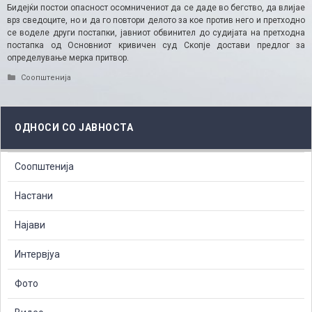
Бидејќи постои опасност осомничениот да се даде во бегство, да влијае
врз сведоците, но и да го повтори делото за кое против него и претходно
се воделе други постапки, јавниот обвинител до судијата на претходна
постапка од Основниот кривичен суд Скопје достави предлог за
определување мерка притвор.​
Categories
Соопштенија
ОДНОСИ СО ЈАВНОСТА
Соопштенија
Настани
Најави
Интервјуа
Фото