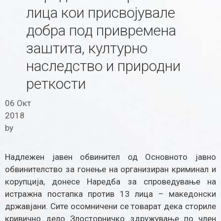
лица кои присвојувале
добра под привремена
заштита, културно
наследство и природни
реткости
06 Окт
2018
by
Надлежен јавен обвинител од Основното јавно
обвинителство за гонење на организиран криминал и
корупција, донесе Наредба за спроведување на
истражна постапка против 13 лица – македонски
државјани. Сите осомничени се товарат дека сториле
кривично дело Злосторничко здружување по член