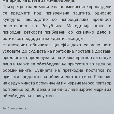
материјална штета за Р.Македонија.
При претрес на домовите на осомничените пронајдени
се предмети под привремена заштита, односно
културно наследство со непроценлива вредност
сопственост на Република Македонија како и
природни реткости прибавени со кривично дело и
истите се предадени на идентификација.
Надлежниот обвинител ценејќи дека се исполнети
условите до судијата на претходна постапка достави
предлог за определување на мерка притвор за седум
лица и мерки за обезбедување присуство за еден од
осомничените. Судијата на претходна постапка го
прифати предлогот на обвинителството и со Решение
на седуммината осомничени им изрече мерка притвор
во траење од 30 дена, а за едно лице изрече мерки за
обезбедување присуство.
Categories
Соопштенија