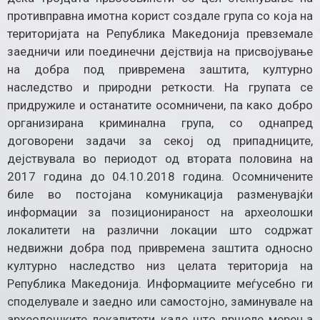
противправна имотна корист создале група со која на
територијата на Република Македонија превземале
заедничи или поединечни дејствија на присвојување
на добра под привремена заштита, културно
наследство и природни реткости. На групата се
придружиле и останатите осомничени, па како добро
организирана криминална група, со однапред
договорени задачи за секој од припадниците,
дејствувала во периодот од втората половина на
2017 година до 04.10.2018 година. Осомничените
биле во постојана комуникација разменувајќи
информации за позиционираност на археолошки
локалитети на различни локации што содржат
недвижни добра под привремена заштита односно
културно наследство низ целата територија на
Република Македонија. Информациите меѓусебно ги
споделувале и заедно или самостојно, заминувале на
археолошките локалитети каде што вршеле мерења