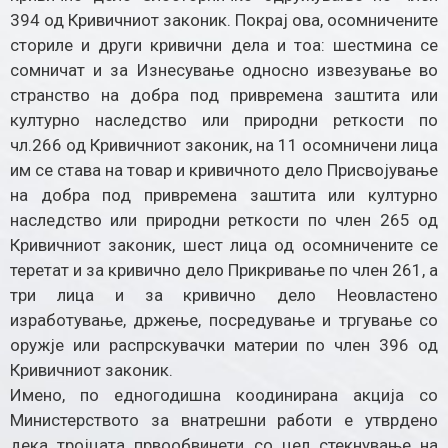
394 од Кривичниот законик. Покрај ова, осомничените
сториле и други кривични дела и тоа: шестмина се
сомничат и за Изнесување односно извезување во
странство на добра под привремена заштита или
културно наследство или природни реткости по
чл.266 од Кривичниот законик, на 11 осомничени лица
им се става на товар и кривичното дело Присвојување
на добра под привремена заштита или културно
наследство или природни реткости по член 265 од
Кривичниот законик, шест лица од осомничените се
теретат и за кривично дело Прикривање по член 261, а
три лица и за кривично дело Неовластено
изработување, држење, посредување и тргување со
оружје или распрскувачки материи по член 396 од
Кривичниот законик.
Имено, по едногодишна коодинирана акција со
Министерството за внатрешни работи е утврдено
дека тројцата првообвинети со цел стекнување на