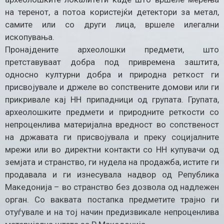
на теренот, а потоа користејќи детектори за метал,
самите или со други лица, вршеле илегални
ископувања.
Пронајдените археолошки предмети, што
претставуваат добра под привремена заштита,
односно културни добра и природна реткост ги
присвојувале и држеле во сопствените домови или ги
прикривале кај НН припадници од групата. Групата,
археолошките предмети и природните реткости со
непроценлива материјална вредност во сопственост
на државата ги присвојувала и преку социјалните
мрежи или во директни контакти со НН купувачи од
земјата и странство, ги нудела на продажба, истите ги
продавала и ги изнесувала надвор од Република
Македонија – во странство без дозвола од надлежен
орган. Со ваквата постапка предметите трајно ги
отуѓувале и на тој начин предизвикале непроценлива