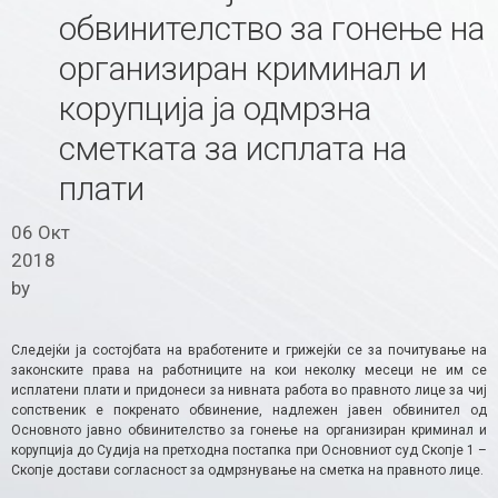
обвинителство за гонење на
организиран криминал и
корупција ја одмрзна
сметката за исплата на
плати
06 Окт
2018
by
Следејќи ја состојбата на вработените и грижејќи се за почитување на
законските права на работниците на кои неколку месеци не им се
исплатени плати и придонеси за нивната работа во правното лице за чиј
сопственик е покренато обвинение, надлежен јавен обвинител од
Основното јавно обвинителство за гонење на организиран криминал и
корупција до Судија на претходна постапка при Основниот суд Скопје 1 –
Скопје достави согласност за одмрзнување на сметка на правното лице.