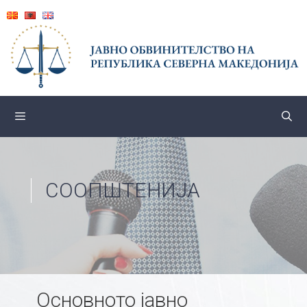
Skip
to
content
СООПШТЕНИЈА
Основното јавно