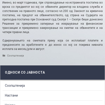
Имено, во март годинава, при спроведување на истражната постапка во
врска со предметот во кој се обвинети директор на владина служба и
сопственик на правното лице, согласно чл.200 од Законот за кривична
постапка, на предлог на обвинителството, од страна на Судијата на
претходна постапка при Основниот суд Скопје 1 – Скопје беше донесено
Решение за привремено запирање на извршување на финансиски
трансакции и привремено замрзнување на сметки на обвинетите и на
четири правни лица.
Одмрзнувањето на сметката преку која се исплаќаат платите и
придонесите за вработените е до износ со кој се покрива нивната
исплата за месец јули и август.
Categories
Соопштенија
ОДНОСИ СО ЈАВНОСТА
Соопштенија
Настани