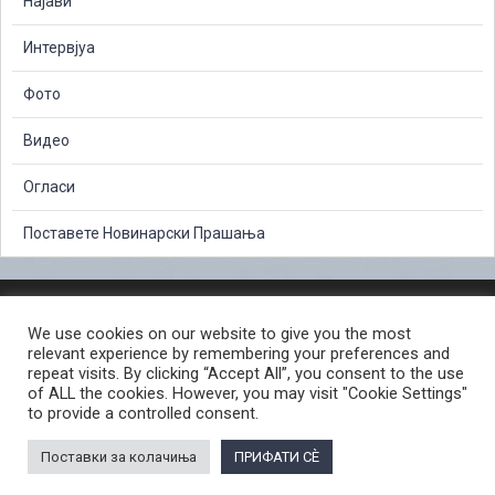
Најави
Интервјуа
Фото
Видео
Огласи
Поставете Новинарски Прашања
ЗАШТИТА НА ЛИЧНИ ПОДАТОЦИ
We use cookies on our website to give you the most
СЛОБОДЕН ПРИСТАП ДО ИНФОРМАЦИИ ОД ЈАВЕН КАРАКТЕР
relevant experience by remembering your preferences and
ПОСТАПКА ЗА ПРИЈАВА НА КРИВИЧНО ДЕЛО
КОРИСНИ ЛИНКОВИ
repeat visits. By clicking “Accept All”, you consent to the use
of ALL the cookies. However, you may visit "Cookie Settings"
ПОЛИТИКА ЗА ПРИВАТНОСТ ВЕБ СТРАНИЦА
to provide a controlled consent.
ПОЛИТИКА ЗА КОРИСТЕЊЕ КОЛАЧИЊА ВЕБ СТРАНА
Поставки за колачиња
ПРИФАТИ СÈ
© 2026 ЈАВНО ОБВИНИТЕЛСТВО НА РЕПУБЛИКА СЕВЕРНА МАКЕДОНИЈА •
Developed by Unet • Supported by the OSCE Mission to Skopje