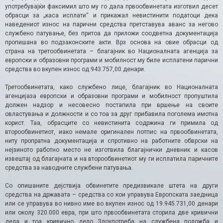
употребувајќи факсимил што му го дала првообвинетата изготвил десет
обрасци за „каса исплати“ и прикажал невистинити податоци дека
наведениот износ на парични средства претставува аванс за негово
службено патување, без притоа да приложи соодветна документација
пропишана во подзаконските акти. Врз основа на овие обрасци од
страна на третообвинетата – благајник во Националната агенција за
европски и образовни програми и мобилност му биле исплатени парични
средства во вкупен износ од 943.757,00 денари.
Третообвинетата, како службено лице, благајник во Националната
агенцијаза европски и образовни програми и мобилност пропуштила
должен надзор и несовесно постапила при вршење на своите
овластувања и должности и со тоа за друг прибавила поголема имотна
корист. Таа, обрасците со невистинита содржина ги примила од
второобвинетиот, иако немале оригинален потпис на првообвинетата,
ниту пропратна документација и спротивно на работните обврски на
нејзиното работно место не изготвила благајнички дневник и касов
извештај од благајната и на второобвинетиот му ги исплатила паричните
средства за наводните службени патувања.
Со опишаните дејствија обвинетите предизвикале штета на други
средства на државата – средства со кои управува Европската заедница
или се управува во нивно име во вкупен износ од 19.945.731,00 денари
или околу 320.000 евра, при што првообвинетата сторила две кривични
дела и тоа кривично дело Злоупотреба на службена положба и