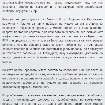
овозможувајќи повластување на повеќе надворешни лица со кои
склучила поединечни договори и ги ангажирала како соработници,
експерти, обучувачи и др.
Воедно, не практикувајќи ги Анексот II од Водичот на Европската
комисија и Планот за јавни набавки на Националната агенција за
европски и образовни програми и мобилност за 2018 година во пет
наврати постапила спротивно на начелото за економичност, ефикасност
и ефективно користење на парични средства сопственост на Буџетот на
РСМ или средства со кои управува Европската заедница или се управува
во нивно име, не објавила оглас за јавни набавки, не ги почитувала
општите правила и не спровела постапки за јавни набавки од делокругот
на тековното работење на Агенцијата, туку склучувајќи договори со
четири правни лица им овозможила на истите да се стекнат со имотна
корист.
Во исто време, првообвинетата постапила спротивно и на Уредбата за
изменување на Уредбата за издатоци за службени патувања и селидби
во странство и спротивно на одредбите од подзаконските акти со кои е
прецизирано работењето на Националната агенција за европски
образовни програми и мобилности.
Второобвинетиот времено ангажиран како надворешен соработник,
заедно и по претходен договор со првообвинетата, во временскиот
период од почеток на 2019 година до месец април 2020 година