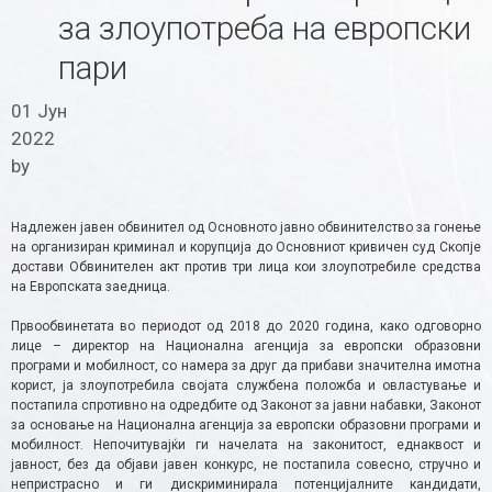
за злоупотреба на европски
пари
01 Јун
2022
by
Надлежен јавен обвинител од Основното јавно обвинителство за гонење
на организиран криминал и корупција до Основниот кривичен суд Скопје
достави Обвинителен акт против три лица кои злоупотребиле средства
на Европската заедница.
Првообвинетата во периодот од 2018 до 2020 година, како одговорно
лице – директор на Национална агенција за европски образовни
програми и мобилност, со намера за друг да прибави значителна имотна
корист, ја злоупотребила својата службена положба и овластување и
постапила спротивно на одредбите од Законот за јавни набавки, Законот
за основање на Национална агенција за европски образовни програми и
мобилност. Непочитувајќи ги начелата на законитост, еднаквост и
јавност, без да објави јавен конкурс, не постапила совесно, стручно и
непристрасно и ги дискриминирала потенцијалните кандидати,