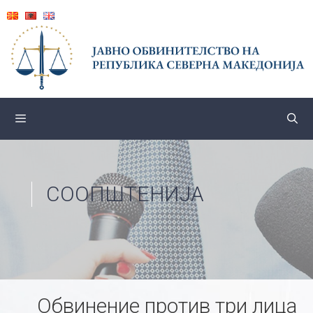
Skip
to
content
СООПШТЕНИЈА
Обвинение против три лица