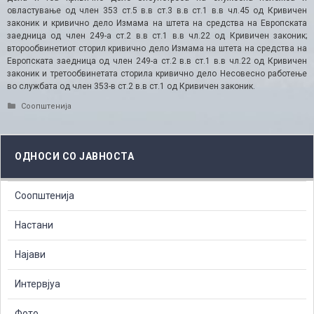
овластување од член 353 ст.5 в.в ст.3 в.в ст.1 в.в чл.45 од Кривичен
законик и кривично дело Измама на штета на средства на Европската
заедница од член 249-а ст.2 в.в ст.1 в.в чл.22 од Кривичен законик;
второобвинетиот сторил кривично дело Измама на штета на средства на
Европската заедница од член 249-а ст.2 в.в ст.1 в.в чл.22 од Кривичен
законик и третообвинетата сторила кривично дело Несовесно работење
во службата од член 353-в ст.2 в.в ст.1 од Кривичен законик.
Categories
Соопштенија
ОДНОСИ СО ЈАВНОСТА
Соопштенија
Настани
Најави
Интервјуа
Фото