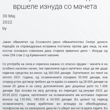
вршеле изнуда со мачета
30 Мај
2022
by
Јавен обвинител од Основното јавно обвинителство Скопје донесе
Наредба за спроведување истражна постапка против две лица, за кои
постои основано сомнение дека сториле кривично дело – Изнуда од
член 258 став 2 од Кривичниот законик.
Со употреба на сила и сериозна закана со опасно орудие – мачета и на
особено насилен начин, тие присилиле едно оштетено лице да им даде
парични средства во износ од 360.000 денари. Оштетениот, во текот на
летото 2021 година, од осомничените позајмил 55.000 денари, кои
според устен договор требало да ги враќа со камата од 28.000 денари за
секои 20 дена и за секој дополнителен ден доцнење уште по 1.000
денари. Врз основа на овој договор, во периодот од јануари 2022 до
09.05.2022 година, оштетениот на осомничените им исплаќал парични
износи од 120.000, 180.000 и 60.000 денари. Во целиот тој период
осомничените, инаку вработени во агенција за обезбедување,
телефонски му се заканувале дека ќе го убијат ако не ги врати парите. Во