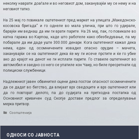
неколку наврати доаѓале и во неговиот дом, заканувајќи му се нему и на
неговиот татко.
На 25 мај го повикале оштетениот пред маркет на улицата „Македонско-
косовска бригада“ и го однеле во мала уличка, при што го удирале,
барајќи им веднаш да им ги врати парите. На 26 мај, пак, го повикале во
катна гаража во Карпош, каде што работеле како обезбедување, па му
побарале да им даде уште 300.000 денари. Кога оштетениот кажал дека
нема, еден од осомничените извадил опасно орудие – мачета,
заканувајќи се на оштетениот дека ќе му ги исече прстите и ќе го убие
ако до крајот на денот не ги исплати парите. Го ставиле оштетениот во
автомобил и заедно со него се упатиле кон Чаир, но биле пресретнати од
полициски службеници.
Надлежниот јавен обвинител оцени дека постои опасност осомничените
да се дадат во бегство, да влијаат врз сведоците и врз оштетениот или
да го повторат делото, па до судијата на претходна постапка од
Основниот кривичен суд Скопје достави предлог за определување
мерка притвор.​
Categories
Соопштенија
ОДНОСИ СО ЈАВНОСТА