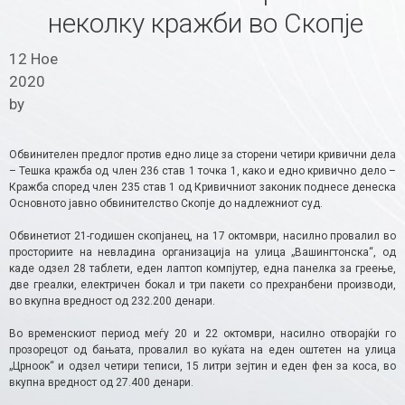
неколку кражби во Скопје
12 Ное
2020
by
Обвинителен предлог против едно лице за сторени четири кривични дела
– Тешка кражба од член 236 став 1 точка 1, како и едно кривично дело –
Кражба според член 235 став 1 од Кривичниот законик поднесе денеска
Основното јавно обвинителство Скопје до надлежниот суд.
Обвинетиот 21-годишен скопјанец, на 17 октомври, насилно провалил во
просториите на невладина организација на улица „Вашингтонска“, од
каде одзел 28 таблети, еден лаптоп компјутер, една панелка за греење,
две греалки, електричен бокал и три пакети со прехранбени производи,
во вкупна вредност од 232.200 денари.
Во временскиот период меѓу 20 и 22 октомври, насилно отворајќи го
прозорецот од бањата, провалил во куќата на еден оштетен на улица
„Црноок“ и одзел четири теписи, 15 литри зејтин и еден фен за коса, во
вкупна вредност од 27.400 денари.