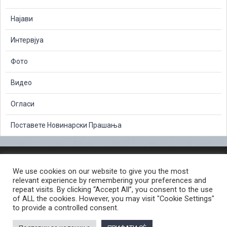
Најави
Интервјуа
Фото
Видео
Огласи
Поставете Новинарски Прашања
ЗАШТИТА НА ЛИЧНИ ПОДАТОЦИ
We use cookies on our website to give you the most
СЛОБОДЕН ПРИСТАП ДО ИНФОРМАЦИИ ОД ЈАВЕН КАРАКТЕР
relevant experience by remembering your preferences and
ПОСТАПКА ЗА ПРИЈАВА НА КРИВИЧНО ДЕЛО
КОРИСНИ ЛИНКОВИ
repeat visits. By clicking “Accept All”, you consent to the use
of ALL the cookies. However, you may visit "Cookie Settings"
ПОЛИТИКА ЗА ПРИВАТНОСТ ВЕБ СТРАНИЦА
to provide a controlled consent.
ПОЛИТИКА ЗА КОРИСТЕЊЕ КОЛАЧИЊА ВЕБ СТРАНА