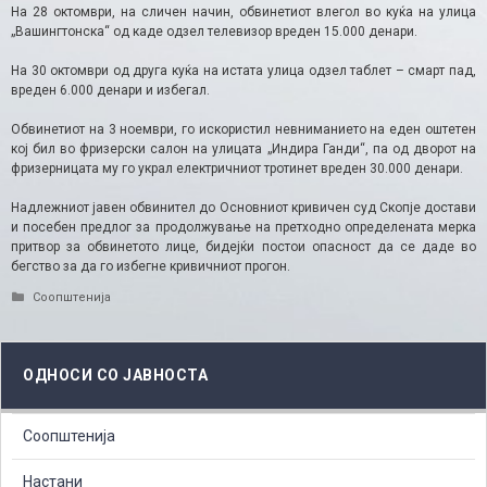
На 28 октомври, на сличен начин, обвинетиот влегол во куќа на улица
„Вашингтонска“ од каде одзел телевизор вреден 15.000 денари.
На 30 октомври од друга куќа на истата улица одзел таблет – смарт пад,
вреден 6.000 денари и избегал.
Обвинетиот на 3 ноември, го искористил невниманието на еден оштетен
кој бил во фризерски салон на улицата „Индира Ганди“, па од дворот на
фризерницата му го украл електричниот тротинет вреден 30.000 денари.
Надлежниот јавен обвинител до Основниот кривичен суд Скопје достави
и посебен предлог за продолжување на претходно определената мерка
притвор за обвинетото лице, бидејќи постои опасност да се даде во
бегство за да го избегне кривичниот прогон.​
Categories
Соопштенија
ОДНОСИ СО ЈАВНОСТА
Соопштенија
Настани