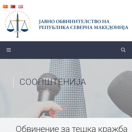
Skip
to
content
СООПШТЕНИЈА
Обвинение за тешка кражба