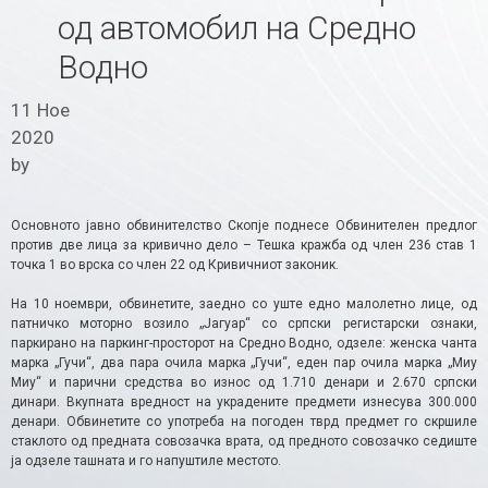
од автомобил на Средно
Водно
11 Ное
2020
by
Основното јавно обвинителство Скопје поднесе Обвинителен предлог
против две лица за кривично дело – Тешка кражба од член 236 став 1
точка 1 во врска со член 22 од Кривичниот законик.
На 10 ноември, обвинетите, заедно со уште едно малолетно лице, од
патничко моторно возило „Јагуар“ со српски регистарски ознаки,
паркирано на паркинг-просторот на Средно Водно, одзеле: женска чанта
марка „Гучи“, два пара очила марка „Гучи“, еден пар очила марка „Миу
Миу“ и парични средства во износ од 1.710 денари и 2.670 српски
динари. Вкупната вредност на украдените предмети изнесува 300.000
денари. Обвинетите со употреба на погоден тврд предмет го скршиле
стаклото од предната совозачка врата, од предното совозачко седиште
ја одзеле ташната и го напуштиле местото.