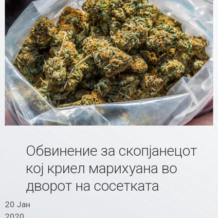
Обвинение за скопјанецот
кој криел марихуана во
дворот на сосетката
20 Јан
2020