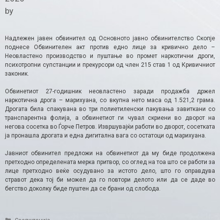
by
Надлежен јавен обвинител од Основното јавно обвинителство Скопје
поднесе Обвинителен акт против едно лице за кривично дело –
Неовластено производство и пуштање во промет наркотични дроги,
психотропни супстанции и прекурсори од член 215 став 1 од Кривичниот
законик.
Обвинетиот 27-годишник неовластено заради продажба држел
наркотична дрога – марихуана, со вкупна нето маса од 1.521,2 грама.
Дрогата била спакувана во три полиетиленски пакувања завиткани со
транспарентна фолија, а обвинетиот ги чувал скриени во дворот на
негова сосетка во Ѓорче Петров. Извршувајќи работи во дворот, сосетката
ја пронашла дрогата и една дигитална вага со остатоци од марихуана.
Јавниот обвинител предложи на обвинетиот да му биде продолжена
претходно определената мерка притвор, со оглед на тоа што се работи за
лице претходно веќе осудувано за истото дело, што го оправдува
стравот дека тој би можел да го повтори делото или да се даде во
бегство доколку биде пуштен да се брани од слобода.
Categories