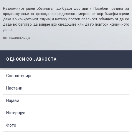
Надлежниот јавен обвинител до Судот достави и Посебен предлог за
продолжување на претходно определената мерка притвор, бидејќи оцени
дека во конкретниот случај и натаму постои опасност обвинетиот да се
даде во бегство, да влијае врз сведоците или да го повтори кривичното
дело.
Categories
Соопштенија
ОДНОСИ СО ЈАВНОСТА
Соопштенија
Настани
Најави
Интервјуа
Фото