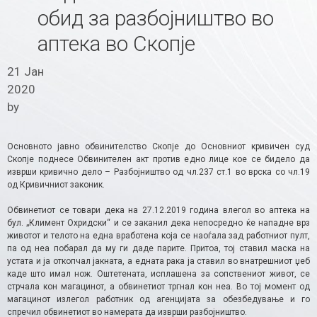
обид за разбојништво во
аптека во Скопје
21 Јан
2020
by
Основното јавно обвинителство Скопје до Основниот кривичен суд
Скопје поднесе Обвинителен акт против едно лице кое се бидело да
изврши кривично дело – Разбојништво од чл.237 ст.1 во врска со чл.19
од Кривичниот законик.
Обвинетиот се товари дека на 27.12.2019 година влегол во аптека на
бул. „Климент Охридски“ и се заканил дека непосредно ќе нападне врз
животот и телото на една вработена која се наоѓала зад работниот пулт,
па од неа побарал да му ги даде парите. Притоа, тој ставил маска на
устата и ја откопчал јакната, а едната рака ја ставил во внатрешниот џеб
каде што имал нож. Оштетената, исплашена за сопствениот живот, се
стрчала кон магацинот, а обвинетиот тргнал кон неа. Во тој момент од
магацинот излегол работник од агенцијата за обезбедување и го
спречил обвинетиот во намерата да изврши разбојништво.