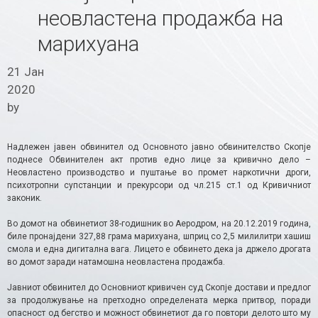
неовластена продажба на
марихуана
21 Јан
2020
by
Надлежен јавен обвинител од Основното јавно обвинителство Скопје
поднесе Обвинителен акт против едно лице за кривично дело –
Неовластено производство и пуштање во промет наркотични дроги,
психотропни супстанции и прекурсори од чл.215 ст.1 од Кривичниот
законик.
Во домот на обвинетиот 38-годишник во Аеродром, на 20.12.2019 година,
биле пронајдени 327,88 грама марихуана, шприц со 2,5 милилитри хашиш
смола и една дигитална вага. Лицето е обвинето дека ја држело дрогата
во домот заради натамошна неовластена продажба.
Јавниот обвинител до Основниот кривичен суд Скопје достави и предлог
за продолжување на претходно определената мерка притвор, поради
опасност од бегство и можност обвинетиот да го повтори делото што му