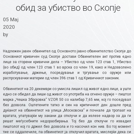
обид за убиство во Скопје
05 Мај
2020
by
Надлежен јавен обвинител од Основното јавно обвинителство Скопје до
Основниот кривичен суд Скопје достави Обвинителен акт против едно
лице за сторени кривични дела – Убиство од член 123 став 1, Убиство
(во обид) од член 123 став 1 во врска со член 19, како и Недозволено
изработување, држење, посредување и тргување со оружје или
распрскувачки материи од член 396 став 1 од Кривичниот законик.
Обвинетиот на 20 декември со умисла лишил од живот едно лице, а уште
едно се обидел да лиши од живот со употреба на огнено оружје – пиштол
марка „Чешка Збројовка“ VZOR 50 со калибар 7,65 мм, кој го поседувал
без дозвола. Оштетените татко и син на критичниот ден дошле пред
дуќанот на обвинетиот на улица „Московска“ и почнале да тропаат на
вратата, упатувајќи му закани да отклучи и да излезе надвор за да ги
решат меѓусебните недоразбирања. Тој без да отклучи го извадил
пиштолот кој го држел без дозвола и го насочил кон нив. Во тој момент
тие се оддалечиле, па обвинетиот ја отклучил вратата, мислејќи дека си