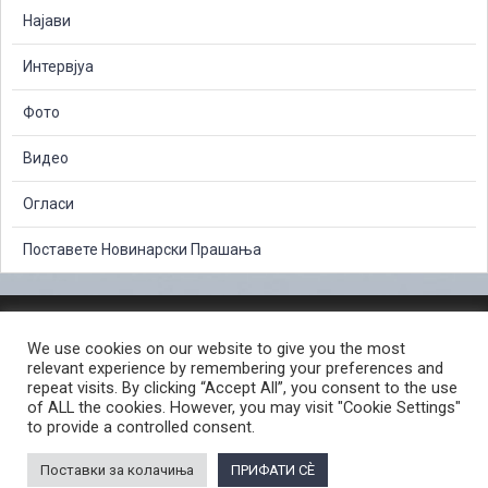
Најави
Интервјуа
Фото
Видео
Огласи
Поставете Новинарски Прашања
ЗАШТИТА НА ЛИЧНИ ПОДАТОЦИ
We use cookies on our website to give you the most
СЛОБОДЕН ПРИСТАП ДО ИНФОРМАЦИИ ОД ЈАВЕН КАРАКТЕР
relevant experience by remembering your preferences and
ПОСТАПКА ЗА ПРИЈАВА НА КРИВИЧНО ДЕЛО
КОРИСНИ ЛИНКОВИ
repeat visits. By clicking “Accept All”, you consent to the use
of ALL the cookies. However, you may visit "Cookie Settings"
ПОЛИТИКА ЗА ПРИВАТНОСТ ВЕБ СТРАНИЦА
to provide a controlled consent.
ПОЛИТИКА ЗА КОРИСТЕЊЕ КОЛАЧИЊА ВЕБ СТРАНА
Поставки за колачиња
ПРИФАТИ СÈ
© 2026 ЈАВНО ОБВИНИТЕЛСТВО НА РЕПУБЛИКА СЕВЕРНА МАКЕДОНИЈА •