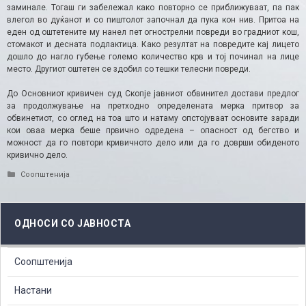
заминале. Тогаш ги забележал како повторно се приближуваат, па пак
влегол во дуќанот и со пиштолот започнал да пука кон нив. Притоа на
еден од оштетените му нанел пет огнострелни повреди во градниот кош,
стомакот и десната подлактица. Како резултат на повредите кај лицето
дошло до нагло губење големо количество крв и тој починал на лице
место. Другиот оштетен се здобил со тешки телесни повреди.
До Основниот кривичен суд Скопје јавниот обвинител достави предлог
за продолжување на претходно определената мерка притвор за
обвинетиот, со оглед на тоа што и натаму опстојуваат основите заради
кои оваа мерка беше првично одредена – опасност од бегство и
можност да го повтори кривичното дело или да го доврши обиденото
кривично дело.
Categories
Соопштенија
ОДНОСИ СО ЈАВНОСТА
Соопштенија
Настани