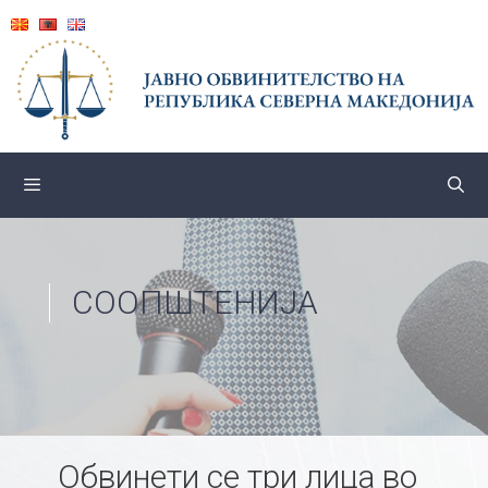
Skip
to
content
СООПШТЕНИЈА
Обвинети се три лица во