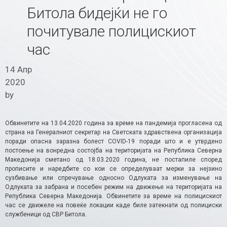
Битола бидејќи не го
почитувале полицискиот
час
14 Апр
2020
by
Обвинетите на 13.04.2020 година за време на пандемија прогласена од
страна на Генералниот секретар на Светската здравствена организација
поради опасна заразна болест COVID-19 поради што и е утврдено
постоење на вонредна состојба на територијата на Република Северна
Македонија сметано од 18.03.2020 година, не постапиле според
прописите и наредбите со кои се определуваат мерки за нејзино
сузбивање или спречување односно Одлуката за изменување на
Одлуката за забрана и посебен режим на движење на територијата на
Република Северна Македонија. Обвинетите за време на полицискиот
час се движеле на повеќе локации каде биле затекнати од полициски
службеници од СВР Битола.