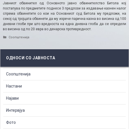
Јавниот обвинител од Основното јавно обвинителство Битола кој
постапува по предметите поднесе 3 предлози за издавање казнен налог
спрема обвинетите со кои на Основниот суд Битола му предложи, на
секој од тројцата обвинети да му изрече парична казна во висина од 100
дневни глоби при што вредноста на една дневна глоба да се определи
во висина од по 20 евра во денарска противредност.
Categories
Соопштенија
ОДНОСИ СО ЈАВНОСТА
Соопштенија
Настани
Најави
Интервјуа
Фото