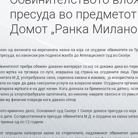
пресуда во предметот
Домот „Ранка Милано
лен од висината на изречената казна на која се осудени обвинетите за Тр
пресуда, во законски рок поднесе жалба до Апелацискиот суд во Скопје.
бвинителот прибра обемен доказен материјал со кој се докажа дека во пери
ило жртва на трговија со луѓе, извршена од страна на осудените лица. Пр
нетата М.Д. употребувала сила, сериозна закана и измама, ја искористила 
ала за пари да дава сексуални услуги на возрасни мажи. Осудената организ
атирала жртвата и на друг начин. Кога дознала за бременоста на детето, осо
уално ја злоупотребувале оштетената, во неколку наврати свесно и со умис
јќи му физички повреди кога давало отпор.
ното кривично дело, Основниот суд Скопје 1 Скопје донесе пресуда со која
со дете. Со првостепената пресуда обвинетата М.Д. е осудена на казна затвор
 траење од по 12 години.
от определи затворски казни за сторителите, надлежниот обвинител цен