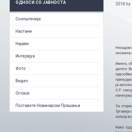
ОДНОСИ СО ЈАВНОСТА
2018
by
Соопштенија
Настани
Најави
Незадово
писмена 
Интервјуа
Имено, о
Фото
детето б
првообви
принудув
Видео
ја експло
С.Р. секс
Огласи
нанесува
Поставете Новинарски Прашања
За сторе
Трговија 
затвор во
Иако суд