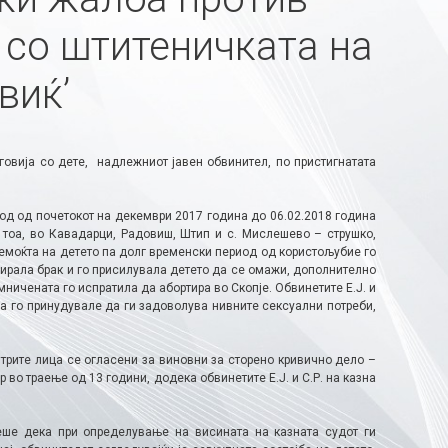
 со штитеничката на
виќ’
говија со дете, надлежниот јавен обвинител, по пристигнатата
од од почетокот на декември 2017 година до 06.02.2018 година
и тоа, во Кавадарци, Радовиш, Штип и с. Мислешево – струшко,
немоќта на детето па долг временски период од користољубие го
ирала брак и го присилувала детето да се омажи, дополнително
мничената го испратила да абортира во Скопје. Обвинетите Е.Ј. и
ла го принудувале да ги задоволува нивните сексуални потреби,
 трите лица се огласени за виновни за сторено кривично дело –
 во траење од 13 години, додека обвинетите Е.Ј. и С.Р. на казна
еше дека при определување на висината на казната судот ги