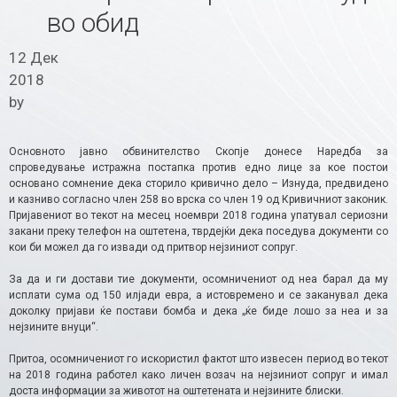
во обид
12 Дек
2018
by
Основното јавно обвинителство Скопје донесе Наредба за
спроведување истражна постапка против едно лице за кое постои
основано сомнение дека сторило кривично дело – Изнуда, предвидено
и казниво согласно член 258 во врска со член 19 од Кривичниот законик.
Пријавениот во текот на месец ноември 2018 година упатувал сериозни
закани преку телефон на оштетена, тврдејќи дека поседува документи со
кои би можел да го извади од притвор нејзиниот сопруг.
За да и ги достави тие документи, осомничениот од неа барал да му
исплати сума од 150 илјади евра, а истовремено и се заканувал дека
доколку пријави ќе постави бомба и дека „ќе биде лошо за неа и за
нејзините внуци“.
Притоа, осомничениот го искористил фактот што извесен период во текот
на 2018 година работел како личен возач на нејзиниот сопруг и имал
доста информации за животот на оштетената и нејзините блиски.