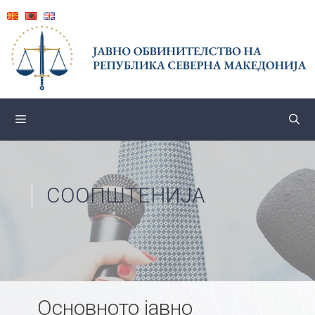
Skip
to
content
СООПШТЕНИЈА
Основното јавно