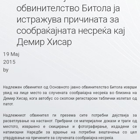
обвинителство Битола ја
истражува причината за
сообраќајната несреќа кај
Демир Хисар
19 Мај
2015
by
Надлежен обвинител од Основното јавно обвинителство Битола изврши
увид на лице место за случената сообраќајна несреќа во близина на
Демир Хисар, кога автобус со скопски регистарски таблички излетал од
патот.
Надлежниот обвинител ги презема сите потребни дејствија за
расветлување на настанот. Прибрани се материјални докази и траги од
местото, извршено е скицирање и фотографирање, издадени се
натамошни Наредби за вршење на потребни вештачења со цел
утврдување на причините за случената сообраќајна несреќа.