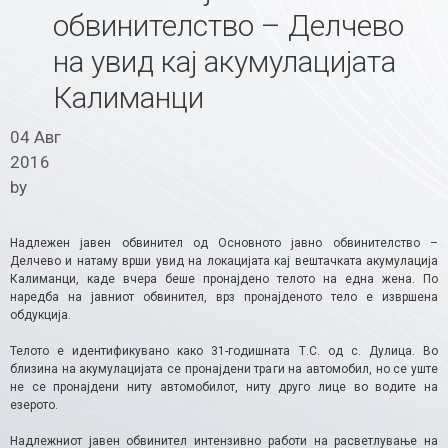
обвинителство – Делчево
на увид кај акумулацијата
Калиманци
04 Авг
2016
by
Надлежен јавен обвинител од Основното јавно обвинителство –
Делчево и натаму врши увид на локацијата кај вештачката акумулација
Калиманци, каде вчера беше пронајдено телото на една жена. По
наредба на јавниот обвинител, врз пронајденото тело е извршена
обдукција.
Телото е идентификувано како 31-годишната Т.С. од с. Дулица. Во
близина на акумулацијата се пронајдени траги на автомобил, но се уште
не се пронајдени ниту автомобилот, ниту друго лице во водите на
езерото.
Надлежниот јавен обвинител интензивно работи на расветлување на