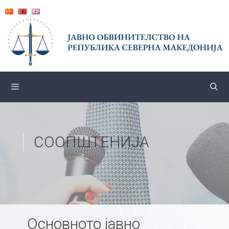
Skip
to
content
СООПШТЕНИЈА
Основното јавно