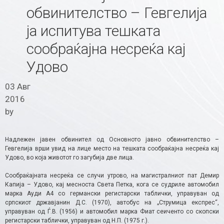
обвинителство – Гевгелија
ја испитува тешката
сообраќајна несреќа кај
Удово
03 Авг
2016
by
Надлежен јавен обвинител од Основното јавно обвинителство –
Гевгелија врши увид на лице место на тешката сообраќајна несреќа кај
Удово, во која животот го загубија две лица.
Сообраќајната несреќа се случи утрово, на магистралниот пат Демир
Капија – Удово, кај месноста Света Петка, кога се судриле автомобил
марка Ауди А4 со германски регистарски таблички, управуван од
српскиот државјанин Д.С. (1970), автобус на „Струмица експрес“,
управуван од Ѓ.В. (1956) и автомобил марка Фиат сеиченто со скопски
регистарски таблички, управуван од Н.П. (1975 г.).