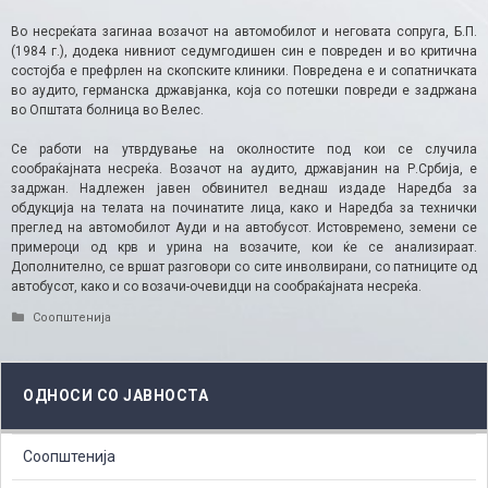
Во несреќата загинаа возачот на автомобилот и неговата сопруга, Б.П.
(1984 г.), додека нивниот седумгодишен син е повреден и во критична
состојба е префрлен на скопските клиники. Повредена е и сопатничката
во аудито, германска државјанка, која со потешки повреди е задржана
во Општата болница во Велес.
Се работи на утврдување на околностите под кои се случила
сообраќајната несреќа. Возачот на аудито, државјанин на Р.Србија, е
задржан. Надлежен јавен обвинител веднаш издаде Наредба за
обдукција на телата на починатите лица, како и Наредба за технички
преглед на автомобилот Ауди и на автобусот. Истовремено, земени се
примероци од крв и урина на возачите, кои ќе се анализираат.
Дополнително, се вршат разговори со сите инволвирани, со патниците од
автобусот, како и со возачи-очевидци на сообраќајната несреќа.
Categories
Соопштенија
ОДНОСИ СО ЈАВНОСТА
Соопштенија