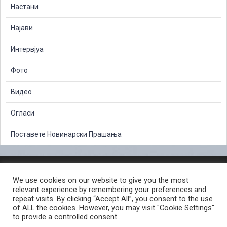
Настани
Најави
Интервјуа
Фото
Видео
Огласи
Поставете Новинарски Прашања
ЗАШТИТА НА ЛИЧНИ ПОДАТОЦИ
We use cookies on our website to give you the most
СЛОБОДЕН ПРИСТАП ДО ИНФОРМАЦИИ ОД ЈАВЕН КАРАКТЕР
relevant experience by remembering your preferences and
ПОСТАПКА ЗА ПРИЈАВА НА КРИВИЧНО ДЕЛО
КОРИСНИ ЛИНКОВИ
repeat visits. By clicking “Accept All”, you consent to the use
of ALL the cookies. However, you may visit "Cookie Settings"
ПОЛИТИКА ЗА ПРИВАТНОСТ ВЕБ СТРАНИЦА
to provide a controlled consent.
ПОЛИТИКА ЗА КОРИСТЕЊЕ КОЛАЧИЊА ВЕБ СТРАНА