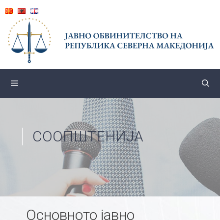
Skip
to
content
СООПШТЕНИЈА
Основното јавно