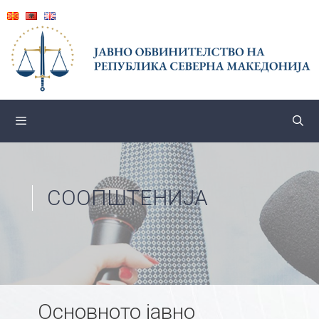
Skip
to
content
СООПШТЕНИЈА
Основното јавно