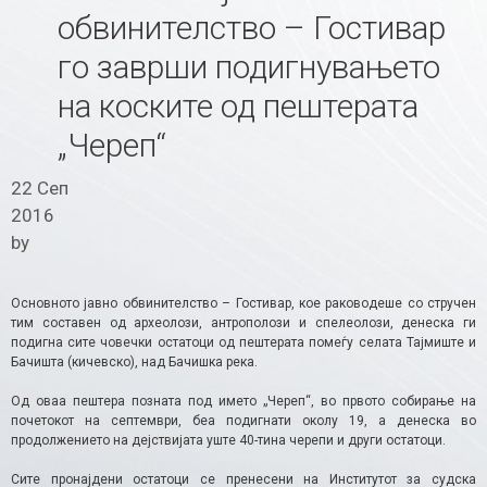
обвинителство – Гостивар
го заврши подигнувањето
на коските од пештерата
„Череп“
22 Сеп
2016
by
Основното јавно обвинителство – Гостивар, кое раководеше со стручен
тим составен од археолози, антрополози и спелеолози, денеска ги
подигна сите човечки остатоци од пештерата помеѓу селата Тајмиште и
Бачишта (кичевско), над Бачишка река.
Од оваа пештера позната под името „Череп“, во првото собирање на
почетокот на септември, беа подигнати околу 19, а денеска во
продолжението на дејствијата уште 40-тина черепи и други остатоци.
Сите пронајдени остатоци се пренесени на Институтот за судска