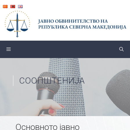
Skip
to
content
СООПШТЕНИЈА
Основното јавно