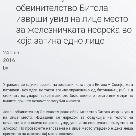
обвинителство Битола
изврши увид на лице место
за железничката несреќа во
која загина едно лице
24 Сеп
2016
by
Утринава се случи несреќа на железничката пруга Битола – Скопје, кога
патнички воз удри во такси возило управувано од битолчанец (56). Од
силината на ударот, такси возилото било влечено тристотини метри по
шините, при што возачот го загубил животот.
Јавен обвинител од Основното јавно обвинителство Битола изврши увид
на лице место. Издадени се наредби за обдукција на телото на
починатиот и анализа на крв за утврдување на евентуално присуство на
алкохол. По проверките направени на лице место утврдено е дека нема
присуство на алкохол кај машиновозачот.