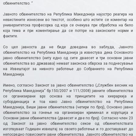
обвинителство. “
Јавното обвинителство на Република Македонија најостро реагира на
невистините изнесени во текстот, особено што истите се коментар на
универзитетска професорка од која се очекува при обработка на било
која тема и при коментирање да се потпре на законските норми и
фактите.
Со цел јавноста да не биде доведена во заблуда, Јавното
обвинителство на Република Македонија ја известува дека Основното
јавно обвинителство (ниту едно од сите дваесет и три основни јавни
обвинителства во државава) немаат законска обврска за поднесување
на Извештајот за нивното работење до Собранието на Република
Македонија.
Имено, согласно Законот за јавно обвинителство („Службен весник на
Република Македонија“ бр.150/2007 и 111/2008) јавните обвинителства
се организирани врз основа на принципите на хиерархија и
субординација и тоа како Јавно обвинителство на Република
Македонија, Виши јавни обвинителства (четири по број), Основно јавно
обвинителство за гонење на организиран криминал и корупција и
Основни јавни обвинителства (дваесет и две по број). Согласно член 23
од Законот за јавно обвинителство секое од обвинителствата
изготвуваат Годишен извештај за своето работење и го доставуваат до
непосредно повисоките јавни обвинителства. Јавното обвинителство на