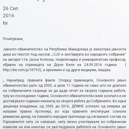
26 Сеп
2016
by
Почитувани,
Јавното обвинителство на Република Македонија ја известува јавноста
дека во текстот под наслов „ СЈО и хистеријата во народното собрание“
на авторот г-ѓа Јасна Котеска, теоретичарка и универзитетски професор,
објавен на страницата на Дојче Веле на 24.09.2016 година (
http://dw.com/p/1K7YO
), а преземен и од други медиуми, пишува:
„ Најнапред: правните факти. Според правниците, Основното јавно
обвинителство уште од 2005, а цели 11 години не само што не доаѓало
на собраниските седници за да даде отчет за својата годишна работа,
туку во последниве години, Основното обвинителство веќе воопшто и не
доставувало годишен извештај за својата работа до Собранието. Во една
деценија владеење, од 2006 до 2016, ДПМНЕ успеало од земјава да
направи правна пустелија, во која правните институции станале
режимски декор, па повеќето народни пратеници од сегашниот состав на
Парламентот ниту се сеќаваат, ниту лично учествувале во собраниски
комисии на кои некогаш се разгледувала работата на Основното јавно