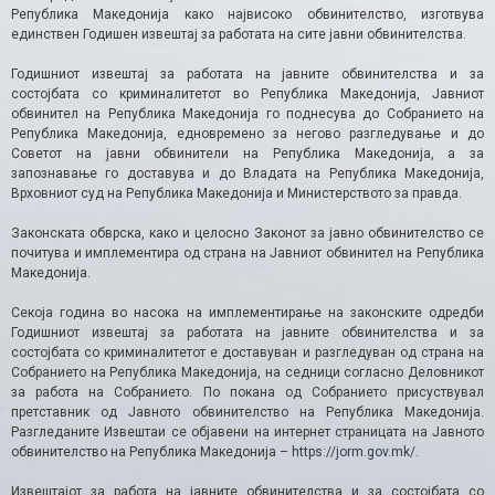
Република Македонија како највисоко обвинителство, изготвува
единствен Годишен извештај за работата на сите јавни обвинителства.
Годишниот извештај за работата на јавните обвинителства и за
состојбата со криминалитетот во Република Македонија, Јавниот
обвинител на Република Македонија го поднесува до Собранието на
Република Македонија, едновремено за негово разгледување и до
Советот на јавни обвинители на Република Македонија, а за
запознавање го доставува и до Владата на Република Македонија,
Врховниот суд на Република Македонија и Министерството за правда.
Законската обврска, како и целосно Законот за јавно обвинителство се
почитува и имплементира од страна на Јавниот обвинител на Република
Македонија.
Секоја година во насока на имплементирање на законските одредби
Годишниот извештај за работата на јавните обвинителства и за
состојбата со криминалитетот е доставуван и разгледуван од страна на
Собранието на Република Македонија, на седници согласно Деловникот
за работа на Собранието. По покана од Собранието присуствувал
претставник од Јавното обвинителство на Република Македонија.
Разгледаните Извештаи се објавени на интернет страницата на Јавното
обвинителство на Република Македонија –
https://jorm.gov.mk/
.
Извештајот за работа на јавните обвинителства и за состојбата со