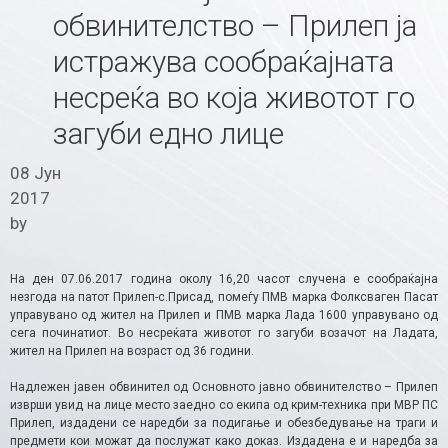
обвинителство – Прилеп ја
истражува сообраќајната
несреќа во која животот го
загуби едно лице
08 Јун
2017
by
На ден 07.06.2017 година околу 16,20 часот случена е сообраќајна
незгода на патот Прилеп-с.Присад, помеѓу ПМВ марка Фолксваген Пасат
управувано од жител на Прилеп и ПМВ марка Лада 1600 управувано од
сега починатиот. Во несреќата животот го загуби возачот на Ладата,
жител на Прилеп на возраст од 36 години.
Надлежен јавен обвинител од Основното јавно обвинителство – Прилеп
изврши увид на лице место заедно со екипа од крим-техника при МВР ПС
Прилеп, издадени се наредби за подигање и обезбедување на траги и
предмети кои можат да послужат како доказ. Издадена е и наредба за