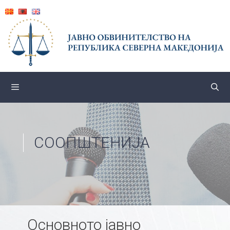
Skip
to
content
СООПШТЕНИЈА
Основното јавно