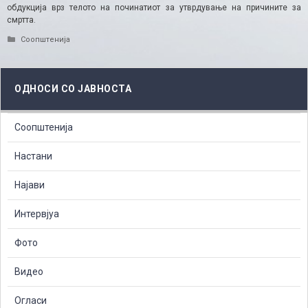
обдукција врз телото на починатиот за утврдување на причините за
смртта.
Categories
Соопштенија
ОДНОСИ СО ЈАВНОСТА
Соопштенија
Настани
Најави
Интервјуа
Фото
Видео
Огласи