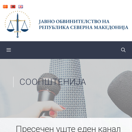
Skip
to
content
СООПШТЕНИЈА
Пресечен уште еден канал