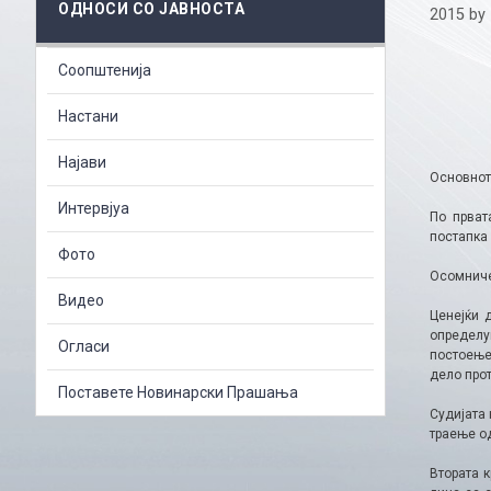
ОДНОСИ СО ЈАВНОСТА
2015
by
Соопштенија
Настани
Најави
Основнот
Интервјуа
По прват
постапка 
Фото
Осомниче
Видео
Ценејќи 
определу
Огласи
постоење
дело прот
Поставете Новинарски Прашања
Судијата
траење о
Втората 