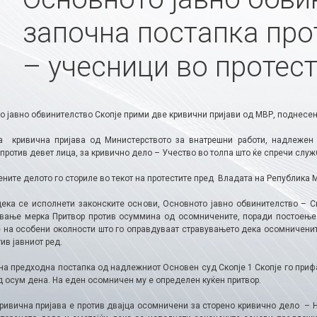
започна постапка про
– учесници во протес
о јавно обвинителство Скопје прими две кривични пријави од МВР, поднесен
а кривична пријава од Министерството за внатрешни работи, надлежен 
против девет лица, за кривично дело – Учество во толпа што ќе спречи слу
ните делото го сториле во текот на протестите пред Владата на Република 
дека се исполнети законските основи, Основното јавно обвинителство – С
вање мерка Притвор против осуммина од осомничените, поради постоење 
 на особени околности што го оправдуваат стравувањето дека осомничените 
ив јавниот ред.
 на предходна постапка од надлежниот Основен суд Скопје 1 Скопје го приф
д осум дена. На еден осомничен му е определен куќен притвор.
кривична пријава е против двајца осомничени за сторено кривично дело – 