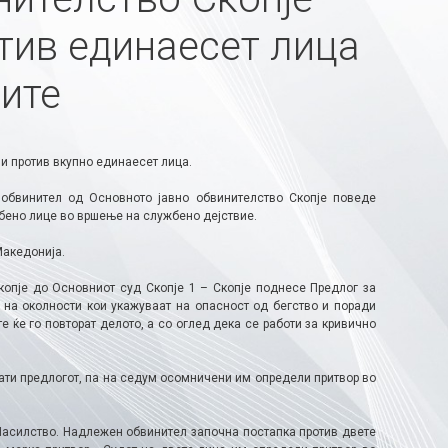
тив единаесет лица
тите
и против вкупно единаесет лица.
обвинител од Основното јавно обвинителство Скопје поведе
жбено лице во вршење на службено дејствие.
Македонија.
копје до Основниот суд Скопје 1 – Скопје поднесе Предлог за
на околности кои укажуваат на опасност од бегство и поради
ќе го повторат делото, а со оглед дека се работи за кривично
ати предлогот, па на седум осомничени им определи притвор во
Насилство. Надлежен обвинител започна постапка против двете