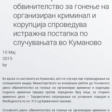
обвинителство за гонење на
организиран криминал и
корупција спроведува
истражна постапка по
случувањата во Куманово
10 Мај
2015
by
Во врска со настаните во Куманово, што се случија при спроведување на
полициската акција, Министерството за внатрешни работи до Основното
јавно обвинителство за гонење на организиран криминал и корупција
поднесе кривична пријава против определен број лица, за сторено
кривично дело – Терористичко загрозување на уставниот поредок и
безбедноста по чл. 313 од Кривичниот законик.
Основното јавно обвинителство за гонење на организиран криминал и