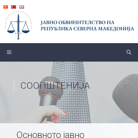
Skip
to
content
СООПШТЕНИЈА
Основното јавно