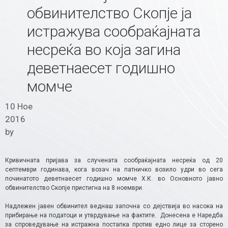
обвинителство Скопје ја
истражува сообраќајната
несреќа во која загина
деветнаесет годишно
момче
10 Ное
2016
by
Кривичната пријава за случената сообраќајната несреќа од 20
септември годинава, кога возач на патничко возило удри во сега
починатото деветнаесет годишно момче Х.К. во Основното јавно
обвинителство Скопје пристигна на 8 ноември.
Надлежен јавен обвинител веднаш започна со дејствија во насока на
прибирање на податоци и утврдување на фактите. Донесена е Наредба
за спроведување на истражна постапка против едно лице за сторено