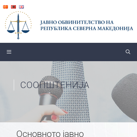
Skip
to
content
СООПШТЕНИЈА
Основното јавно