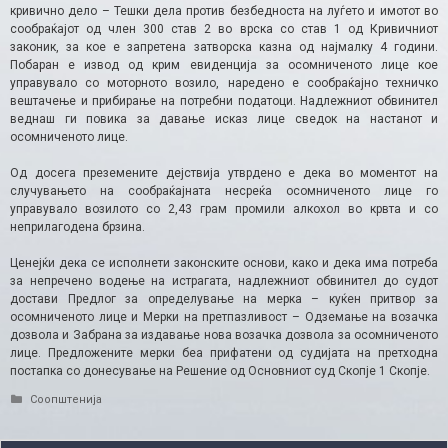
кривично дело – Тешки дела против безбедноста на луѓето и имотот во
сообраќајот од член 300 став 2 во врска со став 1 од Кривичниот
законик, за кое е запретена затворска казна од најмалку 4 години.
Побаран е извод од крим евиденција за осомниченото лице кое
управувало со моторното возило, наредено е сообраќајно техничко
вештачење и прибирање на потребни податоци. Надлежниот обвинител
веднаш ги повика за давање исказ лице сведок на настанот и
осомниченото лице.
Од досега преземените дејствија утврдено е дека во моментот на
случувањето на сообраќајната несреќа осомниченото лице го
управувало возилото со 2,43 грам промили алкохол во крвта и со
неприлагодена брзина.
Ценејќи дека се исполнети законските основи, како и дека има потреба
за непречено водење на истрагата, надлежниот обвинител до судот
достави Предлог за определување на мерка – куќен притвор за
осомниченото лице и Мерки на претпазливост – Одземање на возачка
дозвола и Забрана за издавање нова возачка дозвола за осомниченото
лице. Предложените мерки беа прифатени од судијата на претходна
постапка со донесување на Решение од Основниот суд Скопје 1 Скопје.
Categories
Соопштенија