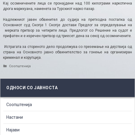
Кај осомничените лица се пронајдени над 100 килограми наркотична
дрога марихуана, наменета за Турскиот нарко пазар.
Надлежниот јавен обвинител до судија на претходна постапка од
Основниот суд Скопје 1 Скопје достави Предлог за определување на
мерката притвор за четирите лица. Предлогот со Решение на судот е
прифатен и е изречен притвор од триесет дена за секој од осомничените.
Истрагата за стореното дело продолжува со преземање на дејствија од
страна на Основното јавно обвинителство за гонење на организиран
криминал и корупција.
Categories
Соопштенија
ОДНОСИ СО ЈАВНОСТА
Соопштенија
Настани
Најави