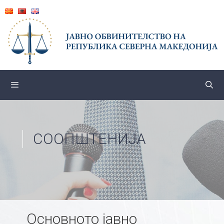
Skip
to
content
СООПШТЕНИЈА
Основното јавно