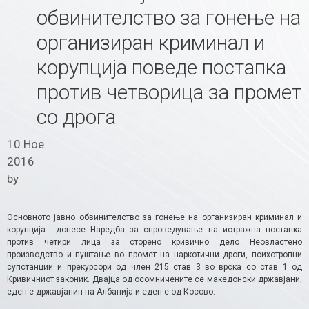
обвинителство за гонење на
организиран криминал и
корупција поведе постапка
против четворица за промет
со дрога
10 Ное
2016
by
Основното јавно обвинителство за гонење на организиран криминал и
корупција донесе Наредба за спроведување на истражна постапка
против четири лица за сторено кривично дело Неовластено
производство и пуштање во промет на наркотични дроги, психотропни
супстанции и прекурсори од член 215 став 3 во врска со став 1 од
Кривичниот законик. Двајца од осомничените се македонски државјани,
еден е државјанин на Албанија и еден е од Косово.