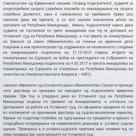
Самовластие од Кривичниот законик. Според подносителот, судиите ја
злоупотребиле својата службена положба со неизвршување на својата
службена должност, како и самовласно си прибавиле право што
сметале дека им припаѓа, а со што нанеле значителна штета на
граѓаните на Република Македонија. Имено, подносителот навел дека
судиите не постапиле по трите иницијативи кои тој ги доставил во
Уставниот суд на Република Македонија, и тоа првата за поништување
на Законот за Јавно обвинителство за гонење на кривични дела
поврзани и кои произлегуваат од содржината на незаконското следење
на комуникациите поднесена на 21.10.2015 година, втората за
поништување на Одлуката за избор на претседател на Собранието на
Република Македонија поднесена на 9.05.2017 и третата иницијатива за
поништување на Одлуката за стапување на Република Македонија во
членство на Северноатланската Алијанса – НАТО.
Јавниот обвинител од Основното јавно обвинителство Скопје ги презеде
сите дејствија за проверка на наводите од поднесените кривични
пријави. При тоа, е утврдено дека во Уставниот суд на Република
Македонија веднаш по приемот на иницијативите, а согласно на
Деловникот за работа на Уставниот суд, се оформени предмети по кои
во континуитет се преземани дејствија од судско-аналитички карактер,
барани се податоци потребни за одлучување по предметот и вршено е
споредбено истражување на нормативните решенија и уставно судски
одлуки. Проверена е и уставно-судската практика како елемент кој се
зема предвид при одлучувањето на Уставниот суд.