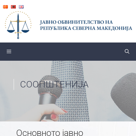
Skip
to
content
СООПШТЕНИЈА
Основното јавно