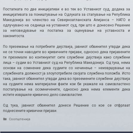
Постапката по две иницијативи е во тек во Уставниот суд, додека за
иницијативата за поништување на Одлуката за стапување на Република
Македонија во членство на Северноатланската Алијанса – НАТО е
одлучувано на седница на уставниот суд, при што е донесено Решение
за неповедување на постапка за оценување на уставноста и
законитоста.
По преземање на потребните дејствија, јавниот обвинител утврди дека
не се точни наводите во кривичните пријави, односно дека пријавените
ги преземале во континуитет сите службени дејствија како службени
лица – судии во Уставниот суд на Република Македонија. Од тука, нема
основи на сомнение дека судиите со нечинење – неизвршување на
службената должност ја злоупотребиле својата службена положба. Исто
така, јавниот обвинител утврди дека во преземените службени дејствија
на судиите нема материјални факти кои би укажале на самовластено
постапување на осомничените, односно дека нема елементи дека
истите извршиле кривично дело самовластие.
Од тука, јавниот обвинител донесе Решение со кое се отфрлаат
поднесените кривични пријави.
Categories
Соопштенија