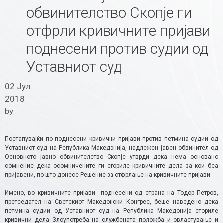
обвинителство Скопје ги
отфрли кривичните пријави
поднесени против судии од
Уставниот суд
02 Јул
2018
by
Постапувајќи по поднесени кривични пријави против петмина судии од
Уставниот суд на Република Македонија, надлежен јавен обвинител од
Основното јавно обвинителство Скопје утврди дека нема основано
сомнение дека осомничените ги сториле кривичните дела за кои беа
пријавени, по што донесе Решение за отфрлање на кривичните пријави.
Имено, во кривичните пријави поднесени од страна на Тодор Петров,
претседател на Светскиот Македонски Конгрес, беше наведено дека
петмина судии од Уставниот суд на Република Македонија сториле
кривични дела Злоупотреба на службената положба и овластување и