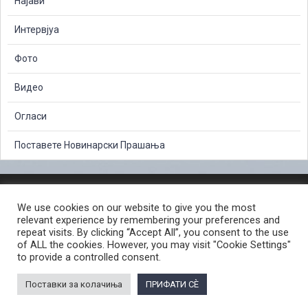
Најави
Интервјуа
Фото
Видео
Огласи
Поставете Новинарски Прашања
ЗАШТИТА НА ЛИЧНИ ПОДАТОЦИ
We use cookies on our website to give you the most
СЛОБОДЕН ПРИСТАП ДО ИНФОРМАЦИИ ОД ЈАВЕН КАРАКТЕР
relevant experience by remembering your preferences and
ПОСТАПКА ЗА ПРИЈАВА НА КРИВИЧНО ДЕЛО
КОРИСНИ ЛИНКОВИ
repeat visits. By clicking “Accept All”, you consent to the use
of ALL the cookies. However, you may visit "Cookie Settings"
ПОЛИТИКА ЗА ПРИВАТНОСТ ВЕБ СТРАНИЦА
to provide a controlled consent.
ПОЛИТИКА ЗА КОРИСТЕЊЕ КОЛАЧИЊА ВЕБ СТРАНА
Поставки за колачиња
ПРИФАТИ СÈ
© 2026 ЈАВНО ОБВИНИТЕЛСТВО НА РЕПУБЛИКА СЕВЕРНА МАКЕДОНИЈА •
Developed by Unet • Supported by the OSCE Mission to Skopje