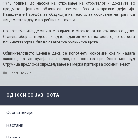
1943 година. Во насока на откривање на сторителот и доказите во
предметот, јавниот обвинител презеде бројни истражни дејствија.
Издадена е Наредба за обдукција на телото, за собирање на траги од
лице место и други потребни вештачења.
По преземените дејствија е откриен и сторителот на кривичното дело.
Станува збор за педесет и едно годишен жител на селото, кој со сега
починатата жртва бил во сватовска роднинска врска.
Обвинителството ценеше дека се исполнети основите кои ги налага
законот, па до судија на предходна постапка при Основниот суд
Струмица предложи определување на мерка притвор за осомничениот.
Categories
Соопштенија
ОДНОСИ СО ЈАВНОСТА
Соопштенија
Настани