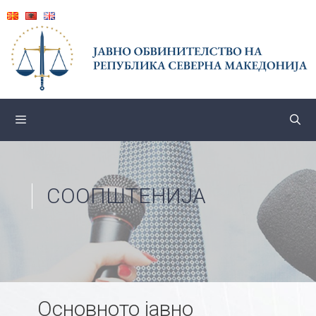
Skip
to
content
СООПШТЕНИЈА
Основното јавно