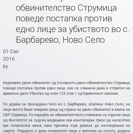
обвинителство Струмица
поведе постапка против
едно лице за убиството во с.
Барбарево, Ново Село
01 Сеп
2016
by
Надлежен јавен обвинител од Основното јавно обвинителство Струмица
поведе постапка против едно лице, кое се сомничи дека е сторител на
кривично дело Убиство од член 123 став 1 од Кривичниот законик.
По дојава за пронајдено тело во с. Барбарево, општина Ново Село, на
лице место беше извршен увид од страна на јавен обвинител и екипа на
СВР Струмица. По наредба на обвинителството повикани се стручни лица
од Институтот за судска медицина кои констатираа траги од насислтво
врз починатата жена, како причина која довела до настапување на
смртта. Утврдено е дека починатото лице е жителка на селото, родена