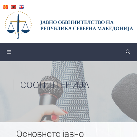
Skip
to
content
СООПШТЕНИЈА
Основното јавно