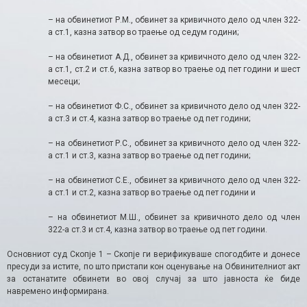
– на обвинетиот Р.М., обвинет за кривичното дело од член 322-
а ст.1, казна затвор во траење од седум години;
– на обвинетиот А.Д., обвинет за кривичното дело од член 322-
а ст.1, ст.2 и ст.6, казна затвор во траење од пет години и шест
месеци;
– на обвинетиот Ф.С., обвинет за кривичното дело од член 322-
а ст.3 и ст.4, казна затвор во траење од пет години;
– на обвинетиот Р.С., обвинет за кривичното дело од член 322-
а ст.1 и ст.3, казна затвор во траење од пет години;
– на обвинетиот С.Е., обвинет за кривичното дело од член 322-
а ст.1 и ст.2, казна затвор во траење од пет години и
– на обвинетиот М.Ш., обвинет за кривичното дело од член
322-а ст.3 и ст.4, казна затвор во траење од пет години.
Основниот суд Скопје 1 – Скопје ги верификуваше спогодбите и донесе
пресуди за истите, по што пристапи кон оценување на Обвинителниот акт
за останатите обвинети во овој случај за што јавноста ќе биде
навремено информирана.