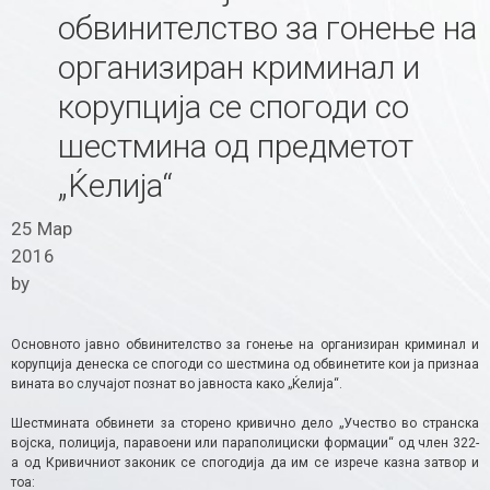
обвинителство за гонење на
организиран криминал и
корупција се спогоди со
шестмина од предметот
„Ќелија“
25 Мар
2016
by
Основното јавно обвинителство за гонење на организиран криминал и
корупција денеска се спогоди со шестмина од обвинетите кои ја признаа
вината во случајот познат во јавноста како „Ќелија“.
Шестмината обвинети за сторено кривично дело „Учество во странска
војска, полиција, паравоени или параполициски формации“ од член 322-
а од Кривичниот законик се спогодија да им се изрече казна затвор и
тоа: