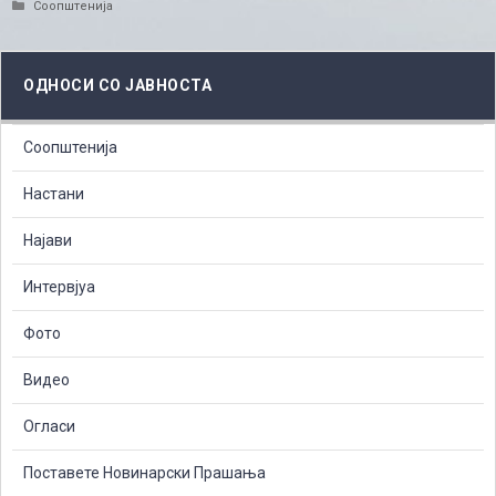
Categories
Соопштенија
ОДНОСИ СО ЈАВНОСТА
Соопштенија
Настани
Најави
Интервјуа
Фото
Видео
Огласи
Поставете Новинарски Прашања