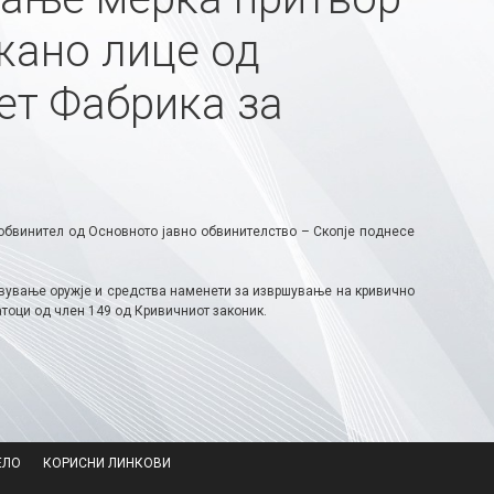
жано лице од
мет Фабрика за
обвинител од Основното јавно обвинителство – Скопје поднесе
авување оружје и средства наменети за извршување на кривично
тоци од член 149 од Кривичниот законик.
ЕЛО
КОРИСНИ ЛИНКОВИ