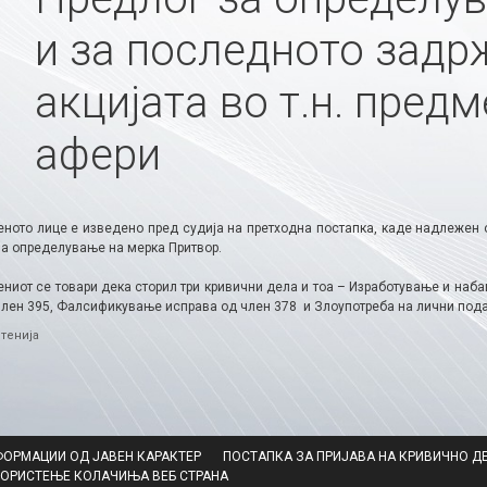
и за последното задр
акцијата во т.н. пред
афери
ното лице е изведено пред судија на претходна постапка, каде надлежен 
за определување на мерка Притвор.
ниот се товари дека сторил три кривични дела и тоа – Изработување и наб
член 395, Фалсификување исправа од член 378 и Злоупотреба на лични пода
ries
тенија
ФОРМАЦИИ ОД ЈАВЕН КАРАКТЕР
ПОСТАПКА ЗА ПРИЈАВА НА КРИВИЧНО Д
КОРИСТЕЊЕ КОЛАЧИЊА ВЕБ СТРАНА