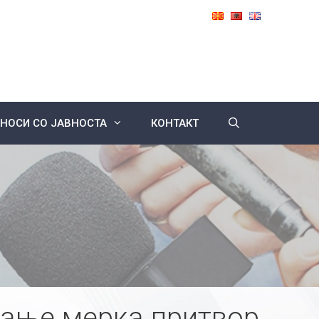
НОСИ СО ЈАВНОСТА
КОНТАКТ
вање мерка притвор