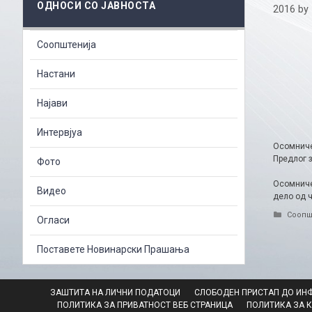
ОДНОСИ СО ЈАВНОСТА
2016
by
Соопштенија
Настани
Најави
Интервјуа
Осомниче
Предлог 
Фото
Осомниче
Видео
дело од 
Catego
Соопш
Огласи
Поставете Новинарски Прашања
ЗАШТИТА НА ЛИЧНИ ПОДАТОЦИ
СЛОБОДЕН ПРИСТАП ДО ИН
ПОЛИТИКА ЗА ПРИВАТНОСТ ВЕБ СТРАНИЦА
ПОЛИТИКА ЗА 