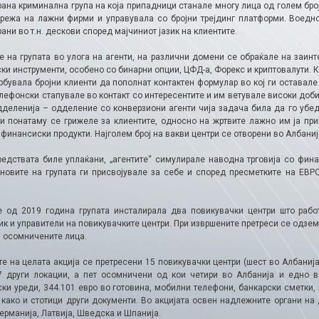
ана криминална група на која припадници станале многу лица од голем број
режа на лажни фирми и управувала со бројни трејдинг платформи. Воедно
ани во т.н. дескови според мајчиниот јазик на клиентите.
е на групата во улога на агенти, на различни домени се обраќале на заин
и инструменти, особено со бинарни опции, ЦФД-а, Форекс и криптовалути. К
рбувала бројни клиенти да пополнат контактен формулар во кој ги оставале
елефонски стапувале во контакт со интересентите и им ветувале високи доб
дделенија – одделение со конверзиони агенти чија задача била да го убед
ои понатаму се грижеле за клиентите, односно на жртвите лажно им ја пр
финансиски продукти. Најголем број на вакви центри се отворени во Албанија
редствата биле уплаќани, „агентите“ симулирале наводна трговија со фина
еновите на групата ги присвојувале за себе и според пресметките на ЕВ
е од 2019 година групата инсталирала два повикувачки центри што рабо
к и управители на повикувачките центри. При извршените претреси се одзем
 осомничените лица.
е на целата акција се претресени 15 повикувачки центри (шест во Албанија,
7 други локации, а пет осомничени од кои четири во Албанија и едно в
ски уреди, 344.101 евро во готовина, мобилни телефони, банкарски сметки,
, како и стотици други документи. Во акцијата освен надлежните органи на
ерманија, Латвија, Шведска и Шпанија.