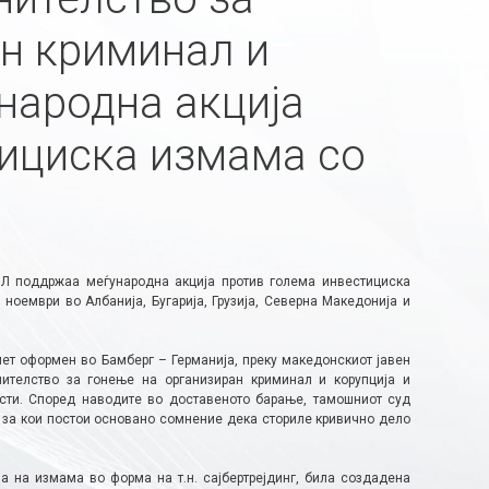
н криминал и
ународна акција
тициска измама со
Л поддржаа меѓународна акција против голема инвестициска
ноември во Албанија, Бугарија, Грузија, Северна Македонија и
ет оформен во Бамберг – Германија, преку македонскиот јавен
ителство за гонење на организиран криминал и корупција и
сти. Според наводите во доставеното барање, тамошниот суд
 за кои постои основано сомнение дека сториле кривично дело
а на измама во форма на т.н. сајбертрејдинг, била создадена