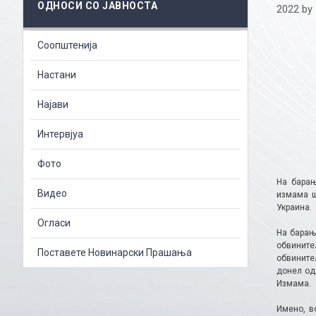
ОДНОСИ СО ЈАВНОСТА
2022
by
Соопштенија
Настани
Најави
Интервјуа
Фото
На барањ
Видео
измама ш
Украина.
Огласи
На барањ
обвините
Поставете Новинарски Прашања
обвините
донел од
Измама.
Имено, в