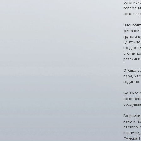
организир
голема м
организир
Членовит
финансиск
групата в
центри т
во две о
агенти к
различни 
Откако с
пари, чл
годишно.
Во Скопј
сопствени
сослушаа
Во рамкит
како и 2
електрон
картички
Финска, Г