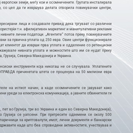
 европски земји, меѓу кои и осомничените. Групата инсталирала
, со цел да ги извршува делата отворила повикувачки центри,
тересирани лица и создавале привид дека тргуваат со различни
ористејќи т.н. афилијативен маркетинг и манипулативни реклами
 нивните лични податоци. „Агентите“ потоа преку повикувачките
ивки за првична уплата од 250 евра. Овие центри функционирале
ат клиентот да изврши прва уплата и одделение со ретенциони
икажувале нивната уплата и можностите што им се нудат преку
, Грузија, Северна Македонија и Украина.
нсиски инструменти која никогаш не се случувала. Уплатените
РОПРАВДА причинетата штета се проценува на 50 милиони евра
теле на истиот начин, а каде осомничените се јавуваат како
ени уреди за електронска комуникација, а јавните обвинители ги
 пет во Грузија, три во Украина и еден во Северна Македонија),
о Грузија се уапсени. При претресите одземени се околу 500
 паричници за криптовалути, имот, лични документи и банкарски
 државите каде што беа спроведени активностите, учествуваа и