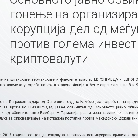
гонење на организира
корупција дел од меѓ
против голема инвес
криптовалути
е на шпанските, германските и финските власти, ЕВРОПРАВДА и ЕВРОПО
то вклучува употреба на криптовалути. Акцијата беше спроведена на 8 и 9 
е на Истражен судија од Основниот суд на Бамберг, за потребите на предм
л за врски во ЕВРОПРАВДА, јавен обвинител од Основното јавно обвин
ли од обвинителство Бамберг – Германија реализираа заеднички активно
лука за спроведување на истражна постапка против македонски државјани
о 2016 година, со цел да извршува заеднички континуирани кривични дел