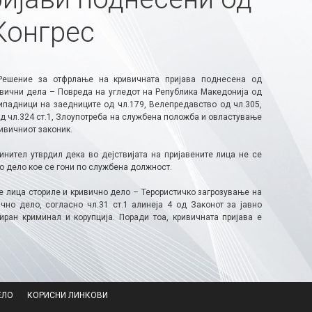
Конгрес
Решение за отфрлање на кривичната пријава поднесена од
ивични дела – Повреда на угледот на Република Македонија од
ипадници на заедниците од чл.179, Велепредавство од чл.305,
д чл.324 ст.1, Злоупотреба на службена положба и овластување
ривичниот законик.
нител утврдил дека во дејствијата на пријавените лица не се
но дело кое се гони по службена должност.
е лица сториле и кривично дело – Терористичко загрозување на
чно дело, согласно чл.31 ст.1 алинеја 4 од Законот за јавно
ран криминал и корупција. Поради тоа, кривичната пријава е
ЕЛО
КОРИСНИ ЛИНКОВИ