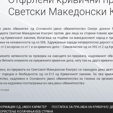
Светски Македонски 
 јавен обвинител од Основното јавно обвинителство Скопје донесе 
цијата Светски Македонски Конгрес против две лица за сторени повеќе кр
 од Кривичниот законик, Излагање на подбив на македонскиот народ и пр
ање на независноста од чл.308, Здружување заради непријателска дејност о
 ст.2 во врска со ст.1 и за кривично дело – Самовластие од чл.392 ст.2 од К
мените активности за проверка на наводите во пријавата, надлежниот обви
 битните елементи на пријавените кривични дела, ниту пак на друго кривич
ено, во пријавата на Светскиот Mакедонски Kонгрес се наведува дека двет
т поредок и безбедноста од чл.313 од Кривичниот законик. За ова криви
лство, надлежно е Основното јавно обвинителство за гонење на организи
на на надлежно постапување во ова јавно обвинителство.
ries
тенија
ФОРМАЦИИ ОД ЈАВЕН КАРАКТЕР
ПОСТАПКА ЗА ПРИЈАВА НА КРИВИЧНО Д
КОРИСТЕЊЕ КОЛАЧИЊА ВЕБ СТРАНА