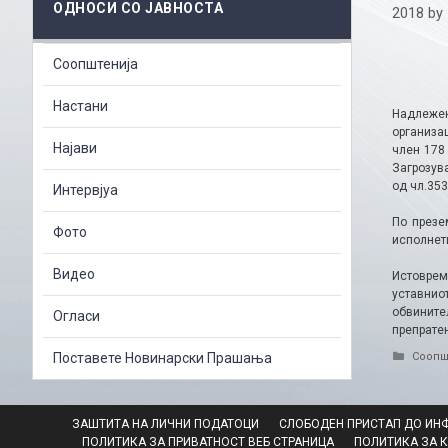
ОДНОСИ СО ЈАВНОСТА
2018
by
Соопштенија
Настани
Надлежен
организа
Најави
член 178
Загрозув
од чл.353
Интервјуа
По презе
Фото
исполнети
Видео
Истоврем
уставнио
обвините
Огласи
препрате
Catego
Поставете Новинарски Прашања
Соопш
ЗАШТИТА НА ЛИЧНИ ПОДАТОЦИ
СЛОБОДЕН ПРИСТАП ДО ИН
ПОЛИТИКА ЗА ПРИВАТНОСТ ВЕБ СТРАНИЦА
ПОЛИТИКА ЗА 