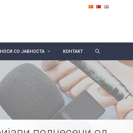
НОСИ СО ЈАВНОСТА
КОНТАКТ
ијави поднесени од