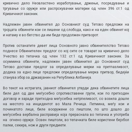
кривично дело Неовластено изработување, држење, посредување и
тргување со оружје или распрскувачки материи од член 396 ст.1 од
Кривичниот законик.
Надлежен јавен обвинител до Основниот суд Тетово предложи на
тројцата обвинети кои се лишени од слобода, како и на еден обвинет кој
и натаму е во бегство да им биде продолжен притворот.
Против останатите девет лица Основното јавно обвинителство Тетово
поднесе Обвинителен предлог со кој сите се товарат за кривично дело
Учество во тепачка од член 132 ст.1 од Кривичниот законик. За
осуммина обвинети, надлежен јавен обвинител до Основниот суд
Тетово достави предлог за определување мерки на претпазливост,
додека за едно лице предложи определување мерка притвор, бидејќи
станува збор за државјанин на Република Албанија.
Во текот на истрагата, јавниот обвинител утврди дека обвинетите лица
биле дел од две меѓусебно спротивставени групи, кои по претходен
договор и заради претходна меѓусебна нетрпеливост, со возила дошле
на местото на инцидентот во Мала Речица. Петмина, меѓу кои и
починатото лице, биле вооружени со пиштоли, по што дошло до
меѓусебна вербална расправија која прераснала во тепачка и употреба
на огнено оружје. Освен пиштоли, во тепачката биле користени бејзбол
палки, секира, нож и други предмети.