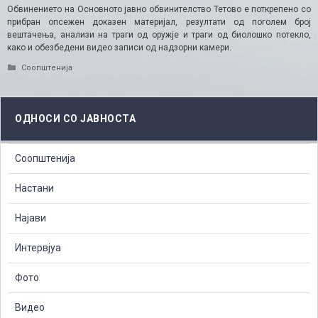
Обвинението на Основното јавно обвинителство Тетово​ е поткрепено со
прибран опсежен доказен материјал, резултати од поголем број
вештачења, анализи на траги од оружје и траги од биолошко потекло,
како и обезбедени видео записи од надзорни камери.
Categories
Соопштенија
ОДНОСИ СО ЈАВНОСТА
Соопштенија
Настани
Најави
Интервјуа
Фото
Видео