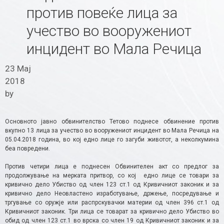
против повеќе лица за
учество во вооружениот
инцидент во Мала Речица
23 Мај
2018
by
Основното јавно обвинителство Тетово поднесе обвинение против
вкупно 13 лица за учество во вооружениот инцидент во Мала Речица на
05.04.2018 година, во кој едно лице го загуби животот, а неколкумина
беа повредени.
Против четири лица е поднесен Обвинителен акт со предлог за
продолжување на мерката притвор, со кој едно лице се товари за
кривично дело Убиство од член 123 ст.1 од Кривичниот законик и за
кривично дело Неовластено изработување, држење, посредување и
тргување со оружје или распрскувачки материи од член 396 ст.1 од
Кривичниот законик. Три лица се товарат за кривично дело Убиство во
обид од член 123 ст.1 во врска со член 19 од Кривичниот законик и за