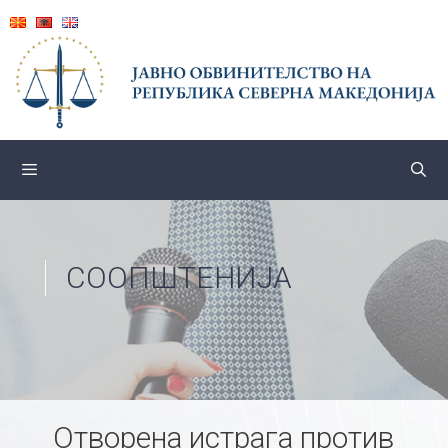
Skip
to
content
СООПШТЕНИЈА
Отворена истрага против