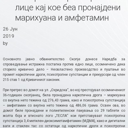
лице кај кое беа пронајдени
марихуана и амфетамин
26 Јун
2019
by
Основното јавно обвинителство Скопје донесе Наредба за
спроведување истражна постапка против едно лице, осомничено дека
сторило кривично дело – Неовластено производство и пуштање во
промет наркотични дроги, психотропни супстанции и прекурсори од член
215 став 1 од Кривичниот законик.
При претрес во домот на ул. „Охридска“, во кој престојувал осомничениот
36-годишен скопјанец, била пронајдена наркотична дрога – марихуана
со вкупна нето тежина од 276,43 грама, како и психотропна супстанција
– амфетамин со вкупна нето тежина од 486,06 грама. Освен ова, во
домот биле пронајдени и полиетиленски пакувања со 29 таблети со
жолта боја и втиснато лого „ТЕСЛА“ кои претставуваат психотропна
супстанција 3,4 метилен-диоксиметамфетамин (МДМА), како и дигитални
ваги и стаклен тас со остатоци од наркотични дроги и психотропни