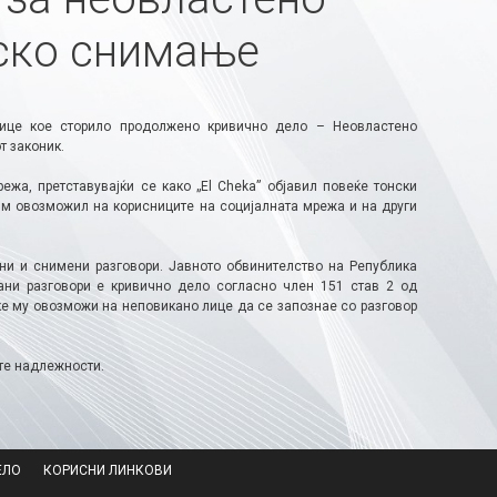
ско снимање
лице кое сторило продолжено кривично дело – Неовластено
т законик.
жа, претставувајќи се како „El Cheka” објавил повеќе тонски
им овозможил на корисниците на социјалната мрежа и на други
ни и снимени разговори. Јавното обвинителство на Република
ни разговори е кривично дело согласно член 151 став 2 од
 „ќе му овозможи на неповикано лице да се запознае со разговор
те надлежности.
ЕЛО
КОРИСНИ ЛИНКОВИ