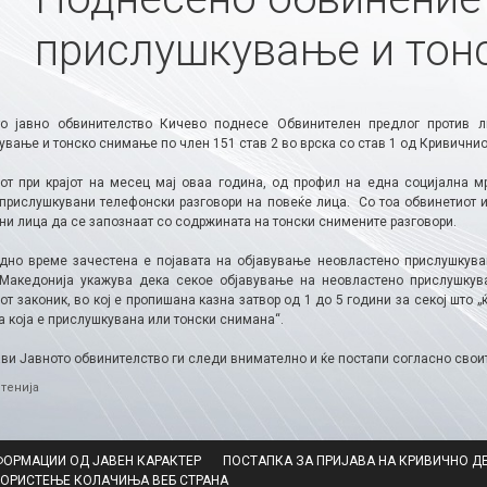
прислушкување и тон
о јавно обвинителство Кичево поднесе Обвинителен предлог против 
вање и тонско снимање по член 151 став 2 во врска со став 1 од Кривичнио
от при крајот на месец мај оваа година, од профил на една социјална мре
прислушкувани телефонски разговори на повеќе лица. Со тоа обвинетиот 
ни лица да се запознаат со содржината на тонски снимените разговори.
дно време зачестена е појавата на објавување неовластено прислушкува
Македонија укажува дека секое објавување на неовластено прислушкува
т законик, во кој е пропишана казна затвор од 1 до 5 години за секој што
а која е прислушкувана или тонски снимана“.
ави Јавното обвинителство ги следи внимателно и ќе постапи согласно свои
ries
тенија
ФОРМАЦИИ ОД ЈАВЕН КАРАКТЕР
ПОСТАПКА ЗА ПРИЈАВА НА КРИВИЧНО Д
КОРИСТЕЊЕ КОЛАЧИЊА ВЕБ СТРАНА