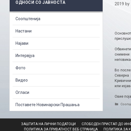
ОДНОСИ СО ЈАВНОСТА
2019
by
Соопштенија
Настани
Основнот
прислушку
Најави
Обвинети
снимени 
Интервјуа
неповика
Фото
Во после
Северна 
Видео
Кривичнио
или изјав
Огласи
Овие пој
Catego
Поставете Новинарски Прашања
Соопш
ЗАШТИТА НА ЛИЧНИ ПОДАТОЦИ
СЛОБОДЕН ПРИСТАП ДО ИН
ПОЛИТИКА ЗА ПРИВАТНОСТ ВЕБ СТРАНИЦА
ПОЛИТИКА ЗА 