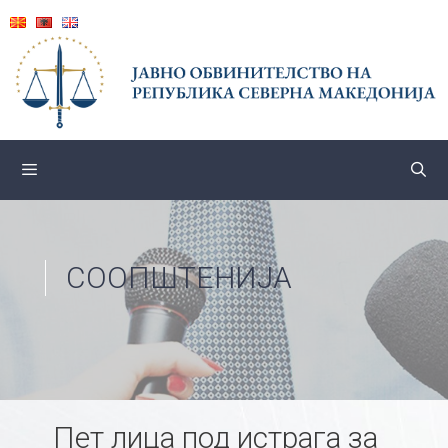
Skip
to
content
СООПШТЕНИЈА
Пет лица под истрага за