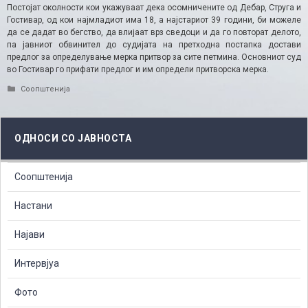
Постојат околности кои укажуваат дека осомничените од Дебар, Струга и
Гостивар, од кои најмладиот има 18, а најстариот 39 години, би можеле
да се дадат во бегство, да влијаат врз сведоци и да го повторат делото,
па јавниот обвинител до судијата на претходна постапка достави
предлог за определување мерка притвор за сите петмина. Основниот суд
во Гостивар го прифати предлог и им определи притворска мерка.
Categories
Соопштенија
ОДНОСИ СО ЈАВНОСТА
Соопштенија
Настани
Најави
Интервјуа
Фото