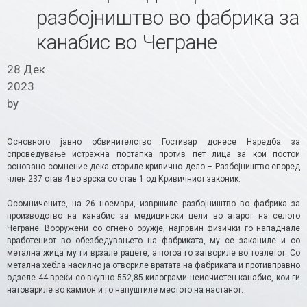
разбојништво во фабрика за
канабис во Чегране
28 Дек
2023
by
Основното јавно обвинителство Гостивар донесе Наредба за
спроведување истражна постапка против пет лица за кои постои
основано сомнение дека сториле кривично дело – Разбојништво според
член 237 став 4 во врска со став 1 од Кривичниот законик.
Осомничените, на 26 ноември, извршиле разбојништво во фабрика за
производство на канабис за медицински цели во атарот на селото
Чегране. Вооружени со огнено оружје, најпрвин физички го нападнале
вработениот во обезбедувањето на фабриката, му се заканиле и со
метална жица му ги врзале рацете, а потоа го затвориле во тоалетот. Со
метална хебла насилно ја отвориле вратата на фабриката и противправно
одзеле 44 вреќи со вкупно 552,85 килограми неисчистен канабис, кои ги
натовариле во камион и го напуштиле местото на настанот.