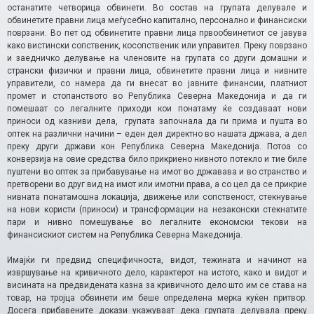
останатите четворица обвинети. Во состав на групата делувале и
обвинетите правни лица меѓусебно капитално, персонално и финансиски
поврзани. Во пет од обвинетите правни лица првообвинетиот се јавува
како вистински сопственик, косопственик или управител. Преку поврзано
и заедничко делување на членовите на групата со други домашни и
странски физички и правни лица, обвинетите правни лица и нивните
управители, со намера да ги внесат во јавните финансии, платниот
промет и стопанството во Република Северна Македонија и да ги
помешаат со легалните приходи кои понатаму ќе создаваат нови
приноси од казниви дела, групата започнала да ги прима и пушта во
оптек на различни начини – еден дел директно во нашата држава, а дел
преку други држави кон Република Северна Македонија. Потоа со
конверзија на овие средства било прикриено нивното потекло и тие биле
пуштени во оптек за прибавување на имот во државава и во странство и
претворени во друг вид на имот или имотни права, a со цел да се прикрие
нивната понатамошна локација, движење или сопственост, стекнување
на нови користи (приноси) и трансформации на незаконски стекнатите
пари и нивно помешување во легалните економски текови на
финансискиот систем на Република Северна Македонија.
Имајќи ги предвид специфичноста, видот, тежината и начинот на
извршување на кривичното дело, карактерот на истото, како и видот и
висината на предвидената казна за кривичното дело што им се става на
товар, на тројца обвинети им беше определена мерка куќен притвор.
Досега прибавените докази укажуваат дека групата делувала преку