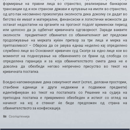
формирање на правни лица во странство, реализирање банкарски
трансакции од и кон странски држави и купување на имоти во странство,
од што пак несомнено произлегува околноста дека доколку се дадат во
бегство ќе имаат и материјални, финансиски и логистички можности да
останат недостапни на органите на прогонот подолг временски период
или целосно да ја одбегнат кривичната одговорност. Заради ваквите
околности предметниот обвинител со обвинителниот акт предложи
продолжување на мерката куќен притвор за три лица и мерка на
претпазливост – Обврска да се јавува еднаш неделно кај определено
службено лице во Основниот кривичен суд Скопје за едно лице кое во
моментот на поднесување на обвинението се брани од слобода со
определена гаранција и за која обвинителството смета дека не е
доволна да обезбеди негово непречено присуство во текот на
кривичната постапка.
Воедно напоменуваме дека севкупниот имот (хотел, деловни простории,
станбени единици и други недвижни и подвижни предмети)
идентификуван во текот на постапката со Решение на судија на
претходна постапка е привремено обезбеден и истиот со оглед на
начинот на кој е стекнат ќе биде предложен од страна на
обвинителството за конфискација.
Categories
Соопштенија