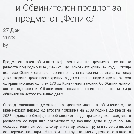
и Обвинителен предлог за
предметот „Феникс“
27 Дек
2023
by
Предметен јавен обвинител кој постапува во предметот познат во
јавноста под кодно име „Феникс“ до Основниот кривичен суд – Скопје
поднесе Обвинителен акт против пет лица на кои им се става на товар
дека сториле продолжено кривично дело Перење пари и други приноси
од кривично дело од член 273 од Кривичниот законик. Со Обвинителниот
акт е поднесен и Обвинителен предлог против шест правни лица
обвинети за истото кривично дело.
Според опишаните дејствија во диспозитивот на обвинението, во
временскиот период од втората половина на 2008 година до крајот на
2022 година во Скопје, првообвинетиот за да прикрие дека поседува и
располага со пари што потекнуваат од казниво дело и дека со нив
создава нови приноси, како организатор, создал група што се занимава
со перење на пари. Членови на групата меѓу другите станале и