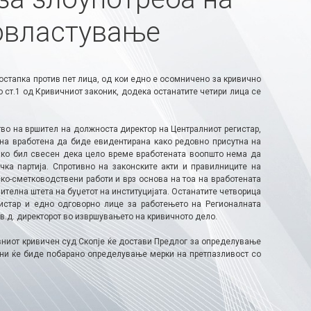
овластување
стапка против пет лица, од кои едно е осомничено за кривично
 ст.1 од Кривичниот законик, додека останатите четири лица се
тво на вршител на должноста директор на Централниот регистар,
на вработена да биде евидентирана како редовно присутна на
иако бил свесен дека цело време вработената воопшто нема да
чка партија. Спротивно на законските акти и правилниците на
ко-сметководствени работи и врз основа на тоа на вработената
ителна штета на буџетот на институцијата. Останатите четворица
гистар и едно одговорно лице за работењето на Регионалната
в.д. директорот во извршувањето на кривичното дело.
вниот кривичен суд Скопје ќе достави Предлог за определување
ени ќе биде побарано определување мерки на претпазливост со