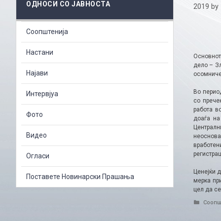
ОДНОСИ СО ЈАВНОСТА
2019
by
Соопштенија
Настани
Основнот
дело – Зл
Најави
осомниче
Во перио
Интервјуа
со прече
работа в
Фото
доаѓа на
Централн
Видео
неоснован
вработен
регистрац
Огласи
Ценејќи 
Поставете Новинарски Прашања
мерка пр
цел да се
Catego
Соопш