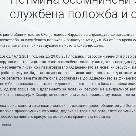
службена положба и 
о јавно обвинителство Скопје донесе Наредба за спроведување истражна по
оупотреба на службената положба и овластување од чл.353 ст.3 во врска со
ни за помагање при извршување на истото кривично дело.
дот од 16.12.2014 година до 29.05.2017 година, првоосомничениот во својс
корување на границите на своето службено овластување, усно наредил ед
о месечните листи кои ги изготвувало Одделението за човечки ресурси, 
 работа, туку ќе биде ангажирана за партиски активности на една полити
иот регистар, таквата листа била доставувана до Одделението за финансис
о и била исплаќана плата и придонеси на плата, со што била нанесена знач
и, од кои тројца од Одделението за човечки ресурси на Централниот ре
иона канцеларија – Скопје, се осомничени дека со умисла му помогнале на 
дека се исполнети законските основи, надлежниот јавен обвинител до Осно
итвор за првоосомниченото лице, додека за тројца од останатите осомнич
 обезбеди нивното присуство во текот на кривичната постапка.
ries
тенија