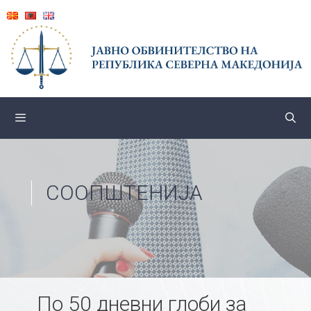
Skip
to
content
СООПШТЕНИЈА
По 50 дневни глоби за