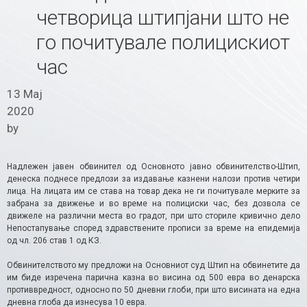
четворица штипјани што не
го почитувале полицискиот
час
13 Мај
2020
by
Надлежен јавен обвинител од Основното јавно обвинителство-Штип,
денеска поднесе предлози за издавање казнени налози против четири
лица. На лицата им се става на товар дека не ги почитувале мерките за
забрана за движење и во време на полициски час, без дозвола се
движеле на различни места во градот, при што сториле кривично дело
Непостапување според здравствените прописи за време на епидемија
од чл. 206 став 1 од КЗ.
Обвинителството му предложи на Основниот суд Штип на обвинетите да
им биде изречена парична казна во висина од 500 евра во денарска
противвредност, односно по 50 дневни глоби, при што висината на една
дневна глоба да изнесува 10 евра.