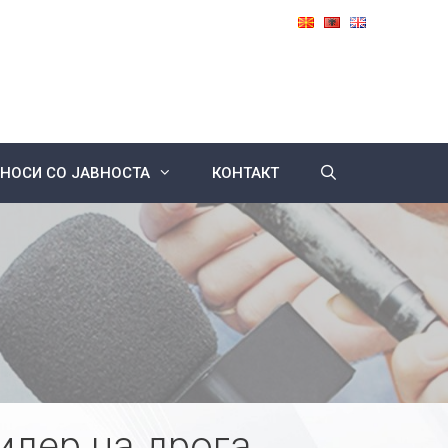
НОСИ СО ЈАВНОСТА
КОНТАКТ
илер на дрога