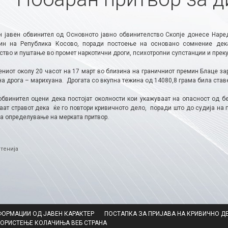
 јавен обвинител од Основното јавно обвинителство Скопје донесе Наре
ин на Република Косово, поради постоење на основано сомнение дек
тво и пуштање во промет наркотични дроги, психотропни супстанции и преку
ниот околу 20 часот на 17 март во близина на граничниот премин Блаце 
а дрога – марихуана. Дрогата со вкупна тежина од 14080,8 грама била став
обвинител оцени дека постојат околности кои укажуваат на опасност од бе
аат стравот дека ќе го повтори кривичното дело, поради што до судија на 
за определување на мерката притвор.
ries
тенија
ФОРМАЦИИ ОД ЈАВЕН КАРАКТЕР
ПОСТАПКА ЗА ПРИЈАВА НА КРИВИЧНО Д
КОРИСТЕЊЕ КОЛАЧИЊА ВЕБ СТРАНА