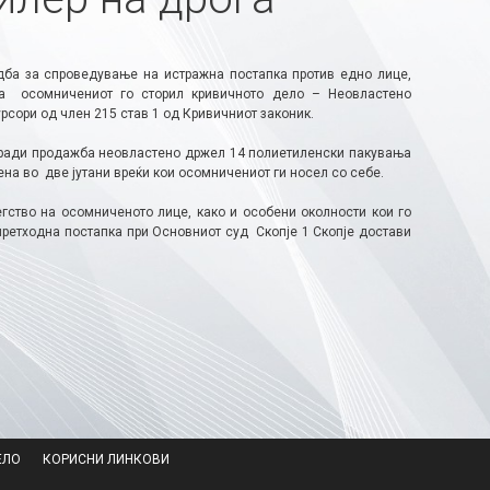
дба за спроведување на истражна постапка против едно лице,
а осомничениот го сторил кривичното дело – Неовластено
рсори од член 215 став 1 од Кривичниот законик.
заради продажба неовластено држел 14 полиетиленски пакувања
ена во две јутани вреќи кои осомничениот ги носел со себе.
гство на осомниченото лице, како и особени околности кои го
претходна постапка при Основниот суд Скопје 1 Скопје достави
ЕЛО
КОРИСНИ ЛИНКОВИ