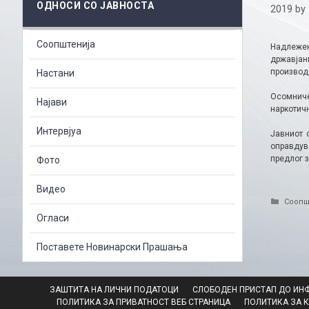
ОДНОСИ СО ЈАВНОСТА
2019
by
Соопштенија
Надлежен
државјан
производс
Настани
Осомниче
Најави
наркотичн
Интервјуа
Јавниот 
оправдув
предлог 
Фото
Видео
Catego
Соопш
Огласи
Поставете Новинарски Прашања
ЗАШТИТА НА ЛИЧНИ ПОДАТОЦИ
СЛОБОДЕН ПРИСТАП ДО ИН
ПОЛИТИКА ЗА ПРИВАТНОСТ ВЕБ СТРАНИЦА
ПОЛИТИКА ЗА 