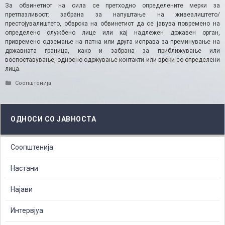
За обвинетиот на сила се претходно определените мерки за
претпазливост: забрана за напуштање на живеалиштето/
престојувалиштето, обврска на обвинетиот да се јавува повремено на
определено службено лице или кај надлежен државен орган,
привремено одземање на патна или друга исправа за преминување на
државната граница, како и забрана за приближување или
воспоставување, односно одржување контакти или врски со определени
лица.
Categories
Соопштенија
ОДНОСИ СО ЈАВНОСТА
Соопштенија
Настани
Најави
Интервјуа