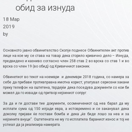
обид за изнуда
18 Мар
2019
by
Основното јавно обвинителство Скопје поднесе Обвинителен акт против
лице на кое му се става на товар дека сторило кривично дело – Изнуда,
предвидено и казниво согласно член 258 став 2 во врска со став 1 и во
врска со член 19 (во обид) од Кривичниот законик.
Обвинетиот во текот на ноември и декември 2018 година, со намера за
себе да прибави противправна имотна корист, упатувал сериозни закани
преку телефон на оштетена, тврдејќи дека поседува документи со кои би
можел да го извади од притвор нејзиниот сопруг.
За да и ги достави тие документи, осомничениот од неа барал да му
исплати сума од 150 илјади евра, а истовремено и се заканувал дека
доколку пријави ќе постави бомба и дека „ќе биде лошо за неа и за
нејзините внуци“. Оштетената не му го исплатила бараниот износ и тој не
успеал да ја реализира намерата.