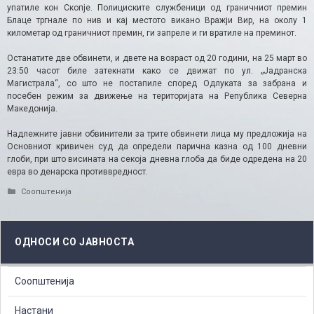
упатиле кон Скопје. Полициските службеници од граничниот премин
Блаце тргнале по нив и кај местото викано Вражји Вир, на околу 1
километар од граничниот премин, ги запреле и ги вратиле на преминот.
Останатите две обвинети, и двете на возраст од 20 години, на 25 март во
23:50 часот биле затекнати како се движат по ул. „Јадранска
Магистрала“, со што не постапиле според Одлуката за забрана и
посебен режим за движење на територијата на Република Северна
Македонија.
Надлежните јавни обвинители за трите обвинети лица му предложија на
Основниот кривичен суд да определи парична казна од 100 дневни
глоби, при што висината на секоја дневна глоба да биде одредена на 20
евра во денарска противвредност.
Categories
Соопштенија
ОДНОСИ СО ЈАВНОСТА
Соопштенија
Настани