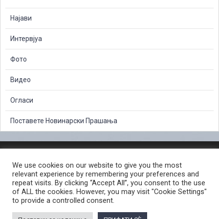
Најави
Интервјуа
Фото
Видео
Огласи
Поставете Новинарски Прашања
ЗАШТИТА НА ЛИЧНИ ПОДАТОЦИ
We use cookies on our website to give you the most
СЛОБОДЕН ПРИСТАП ДО ИНФОРМАЦИИ ОД ЈАВЕН КАРАКТЕР
relevant experience by remembering your preferences and
ПОСТАПКА ЗА ПРИЈАВА НА КРИВИЧНО ДЕЛО
КОРИСНИ ЛИНКОВИ
repeat visits. By clicking “Accept All”, you consent to the use
of ALL the cookies. However, you may visit "Cookie Settings"
ПОЛИТИКА ЗА ПРИВАТНОСТ ВЕБ СТРАНИЦА
to provide a controlled consent.
ПОЛИТИКА ЗА КОРИСТЕЊЕ КОЛАЧИЊА ВЕБ СТРАНА