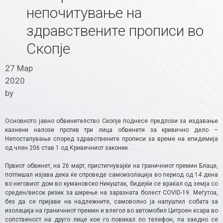
непочитување на
здравствените прописи во
Скопје
27 Мар
2020
by
Основното јавно обвинителство Скопје поднесе предлози за издавање
казнени налози против три лица обвинети за кривично дело –
Непостапување според здравствените прописи за време на епидемија
од член 206 став 1 од Кривичниот законик.
Првиот обвинет, на 26 март, пристигнувајќи на граничниот премин Блаце,
потпишал изјава дека ќе спроведе самоизолација во период од 14 дена
во неговиот дом во кумановско Никуштак, бидејќи се враќал од земја со
среден/висок ризик за ширење на заразната болест COVID-19. Меѓутоа,
без да се пријави на надлежните, самоволно ја напуштил собата за
изолација на граничниот премин и влегол во автомобил Цитроен ксара во
сопственост на друго лице кое го повикал по телефон, па заедно се