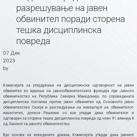
разрешување на јавен
обвинител поради сторена
тешка дисциплинска
повреда
07 Дек
2023
by
Комисијата за утврдување на дисциплинска одговорност на јавен
обвинител во вршење на јавнообвинителската функција при Јавното
обвинителство на Република Северна Македонија, по спроведената
дисциплинска постапка против јавен обвинител од Основното јавно
обвинителство Скопје и разгледување на извештајот на обвинителот-
известител, донесе Решение со кое утврди дека обвинителот е
одговорен за сторена тешка дисциплинска повреда од член 91 алинеја 8
од Законот за јавното обвинителство.
Врз основа на изведените докази, Комисијата утврди дека јавниот