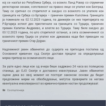
кој се наоѓал во Република Србија, со возило Ланд Ровер со струмички
регистарски ознаки, сопственост на правно лице се упатил кон Белград.
Таму се сретнал со сторителот и заедно со возилото се упатиле кон
границата на Србија со Бугарија – граничен премин Калотина. Границата
ја поминале на 02.12.2023 година, па движејќи се низ територијата на
Р.Бугарија истиот ден пристигнале на границата со Турција, граничен
премин Капитан Андреево, и влегле во Турција. Таму биле заедно до
03.12.2023 година, по што сторителот останал, а сега осомничениот со
возилото преку Грција се упатил кон државава каде бил приведен на
граничниот премин Стар Дојран.
Надлежниот јавен обвинител до судијата на претходна постапка од
Основниот кривичен суд Скопје достави предлог за определување
мерка притвор за осомниченото лице.
За уште едно лице кое од вчера беше задржано 24 часа во полициска
станица, до ОЈО Скопје е доставено известување. Јавен обвинител
оцени дека во овој момент не постојат законски основи да бидат
предложени мерки на обезбедување, меѓутоа проверките за негова
евентуална инволвираност во кривично-правен настан продолжуваат.
Categories
Соопштенија