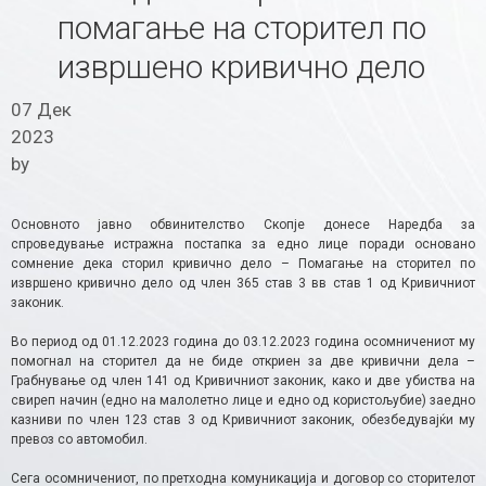
помагање на сторител по
извршено кривично дело
07 Дек
2023
by
Основното јавно обвинителство Скопје донесе Наредба за
спроведување истражна постапка за едно лице поради основано
сомнение дека сторил кривично дело – Помагање на сторител по
извршено кривично дело од член 365 став 3 вв став 1 од Кривичниот
законик.
Во период од 01.12.2023 година до 03.12.2023 година осомничениот му
помогнал на сторител да не биде откриен за две кривични дела –
Грабнување од член 141 од Кривичниот законик, како и две убиства на
свиреп начин (едно на малолетно лице и едно од користољубие) заедно
казниви по член 123 став 3 од Кривичниот законик, обезбедувајќи му
превоз со автомобил.
Сега осомничениот, по претходна комуникација и договор со сторителот