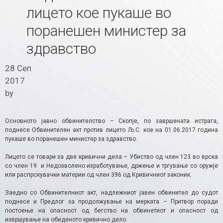
лицето кое пукаше во
поранешен министер за
здравство
28 Сеп
2017
by
Основното јавно обвинителство – Скопје, по завршената истрага,
поднесе Обвинителен акт против лицето Љ.С. кое на 01.06.2017 година
пукаше во поранешен министер за здравство.
Лицето се товари за две кривични дела – Убиство од член 123 во врска
со член 19 и Недозволено изработување, држење и тргување со оружје
или распрскувачки материи од член 396 од Кривичниот законик.
Заедно со Обвинителниот акт, надлежниот јавен обвинител до судот
поднесе и Предлог за продолжување на мерката – Притвор поради
постоење на опасност од бегство на обвинетиот и опасност од
извршување на обиденото кривично дело.