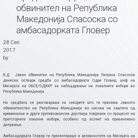
обвинител на Република
Македонија Спасоска со
амбасадорката Гловер
28 Сеп
2017
by
В.Д. Јавен обвинител на Република Македонија Лилјана Спасоска
денеска оствари средба со амбасадорката Одри Гловер, шеф на
Мисијата на ОБСЕ/ОДИХР за набљудување на локалните избори во
Република Македонија.
На средбата се разговараше за чекорите што ги презема Јавното
обвинителство на Република Македонија во насока на заштита од
криминални и други противзаконски дејствија поврзани со процесот на
претстојните локални избори, особено од аспект на превентивно
делување.
Амбасадорката Гловер ги презентираше и активностите на Мисијата на