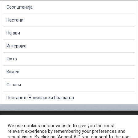
Соопштенија
Настани
Најави
Интервјуа
Фото
Видео
Огласи
Поставете Новинарски Прашања
ЗАШТИТА НА ЛИЧНИ ПОДАТОЦИ
We use cookies on our website to give you the most
СЛОБОДЕН ПРИСТАП ДО ИНФОРМАЦИИ ОД ЈАВЕН КАРАКТЕР
relevant experience by remembering your preferences and
ПОСТАПКА ЗА ПРИЈАВА НА КРИВИЧНО ДЕЛО
КОРИСНИ ЛИНКОВИ
repeat visits. By clicking “Accept All”, you consent to the use