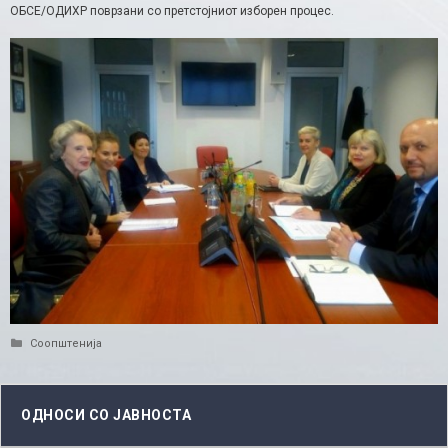
ОБСЕ/ОДИХР поврзани со претстојниот изборен процес.
Categories
Соопштенија
ОДНОСИ СО ЈАВНОСТА