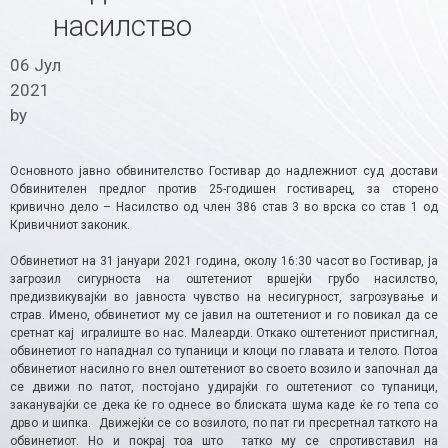
насилство
06 Јул
2021
by
Основното јавно обвинителство Гостивар до надлежниот суд достави
Обвинителен предлог против 25-годишен гостиварец, за сторено
кривично дело – Насилство од член 386 став 3 во врска со став 1 од
Кривичниот законик.
Обвинетиот на 31 јануари 2021 година, околу 16:30 часот во Гостивар, ја
загрозил сигурноста на оштетениот вршејќи грубо насилство,
предизвикувајќи во јавноста чувство на несигурност, загрозување и
страв. Имено, обвинетиот му се јавил на оштетениот и го повикал да се
сретнат кај игралиште во нас. Малеарди. Откако оштетениот пристигнал,
обвинетиот го нападнал со тупаници и клоци по главата и телото. Потоа
обвинетиот насилно го внел оштетениот во своето возило и започнал да
се движи по патот, постојано удирајќи го оштетениот со тупаници,
заканувајќи се дека ќе го однесе во блиската шума каде ќе го тепа со
дрво и шипка. Движејќи се со возилото, по пат ги пресретнал таткото на
обвинетиот. Но и покрај тоа што татко му се спротивставил на