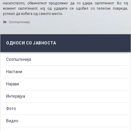
насилството, обвинетиот продолжил да го удира оштетениот. Во тој
момент оштетениот, кој од ударите се здобил со телесни повреди,
успеал да избега од самото место.
Categories
Соопштенија
ОДНОСИ СО ЈАВНОСТА
Соопштенија
Настани
Најави
Интервјуа
Фото
Видео